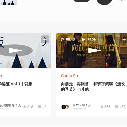
88:43
79.5k
ec
Gadio Pro
秘笈 Vol.1丨背叛
向前走，再回首 | 和班宇闲聊《漫长
的季节》与其他
手贝吉塔 等 2 人
白广大 等 2 人
218
48
865
457
-09-07
2023-07-25