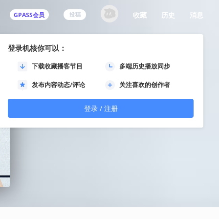
收藏
历史
消息
GPASS会员
登录机核你可以：
下载收藏播客节目
多端历史播放同步
发布内容动态/评论
关注喜欢的创作者
登录 / 注册