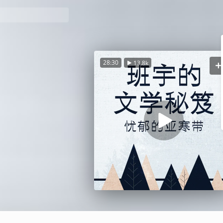
28:30
13.8k