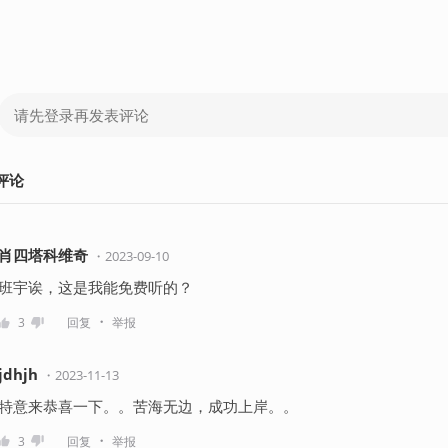
评论
肖四塔科维奇
・
2023-09-10
班宇诶，这是我能免费听的？
・
3
回复
举报
jdhjh
・
2023-11-13
特意来恭喜一下。。苦海无边，成功上岸。。
・
3
回复
举报