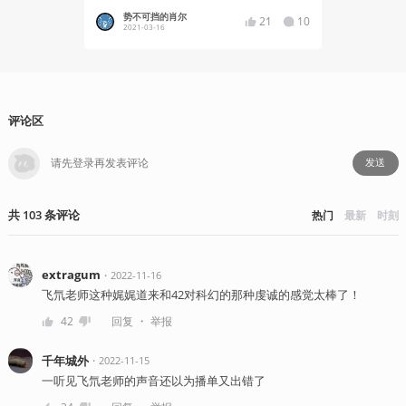
势不可挡的肖尔
西蒙 
21
10
2021-03-16
2021
评论区
发送
共
103
条
评论
热门
最新
时刻
extragum
・
2022-11-16
飞氘老师这种娓娓道来和42对科幻的那种虔诚的感觉太棒了！
・
42
回复
举报
千年城外
・
2022-11-15
一听见飞氘老师的声音还以为播单又出错了