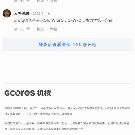
・
34
回复
举报
云将鸿蒙
・
2022-11-16
qfwfq据说是表示QforWforQ，Q=W=Q，热力学第一定律
・
23
回复
举报
登录后查看全部 103 条评论
机核从2010年开始一直致力于分享游戏玩家的生活，以及深入探讨游戏相关的文化。我们开发原创的播客
以及视频节目，一直在不断寻找民间高质量的内容创作者。
我们坚信游戏不止是游戏，游戏中包含的科学，文化，历史等各个层面的知识和故事，它们同时也会辐射
到二次元甚至电影的领域，这些内容非常值得分享给热爱游戏的您。