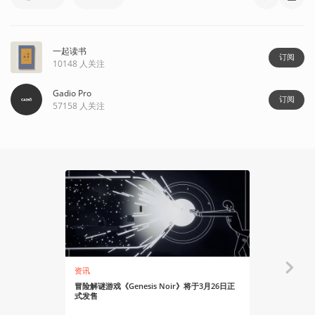
一起读书
订阅
10148
人关注
Gadio Pro
订阅
57158
人关注
70:37
资讯
游戏茶话会
冒险解谜游戏《Genesis Noir》将于3月26日正
从《Lacu
式发售
Vol.21