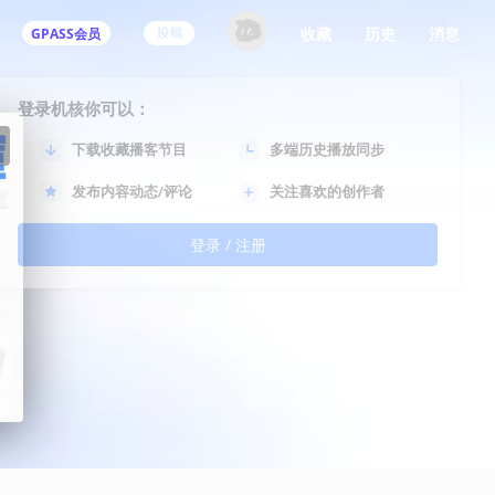
收藏
历史
消息
GPASS会员
登录机核你可以：
下载收藏播客节目
多端历史播放同步
发布内容动态/评论
关注喜欢的创作者
登录 / 注册