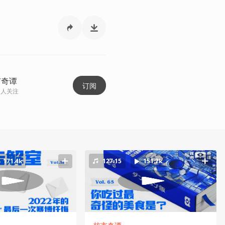
市奇谭
订阅
人关注
171.4k
127:15
151.2k