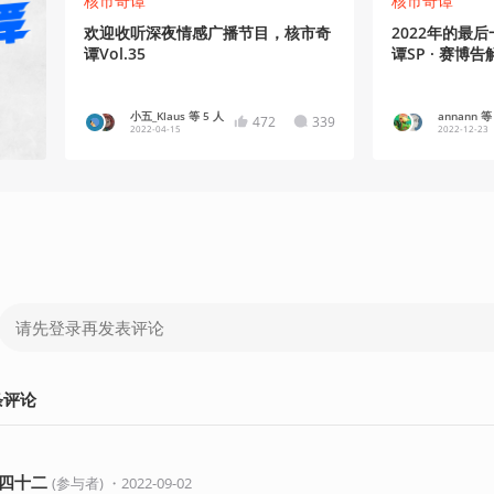
核市奇谭
核市奇谭
欢迎收听深夜情感广播节目，核市奇
2022年的最
谭Vol.35
谭SP · 赛博告
小五_Klaus 等 5 人
annann 等
472
339
2022-04-15
2022-12-23
条
评论
四十二
(
参与者
)
・
2022-09-02