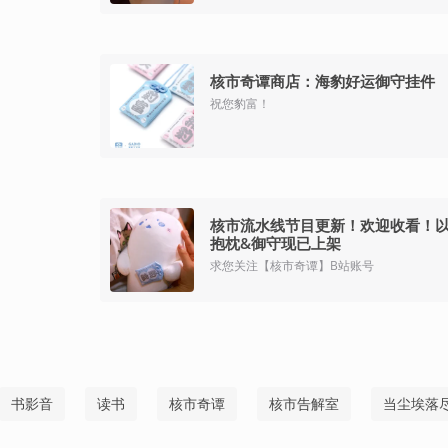
核市奇谭商店：海豹好运御守挂件
祝您豹富！
核市流水线节目更新！欢迎收看！
抱枕&御守现已上架
求您关注【核市奇谭】B站账号
书影音
读书
核市奇谭
核市告解室
当尘埃落