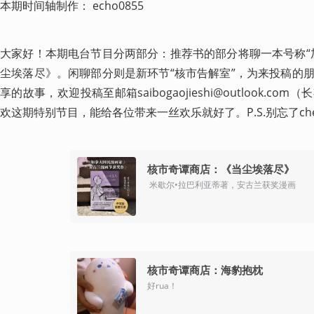
本期时间轴制作： echo0855
大家好！本期电台节目分两部分：推荐书的部分将聊一本号称“
尘埃落尽》。闲聊部分则是新环节“核市告解室”，为来投稿的
享的故事，欢迎投稿至邮箱saibogaojieshi@outlook.c
欢这期特别节目，能给各位带来一丝欢乐就好了。P.S.别忘了ch
核市奇谭商店：《当尘埃落尽》
 米歇尔•拉巴利亚蒂著，安古兰获奖漫画
核市奇谭商店：海豹抱枕
好rua！