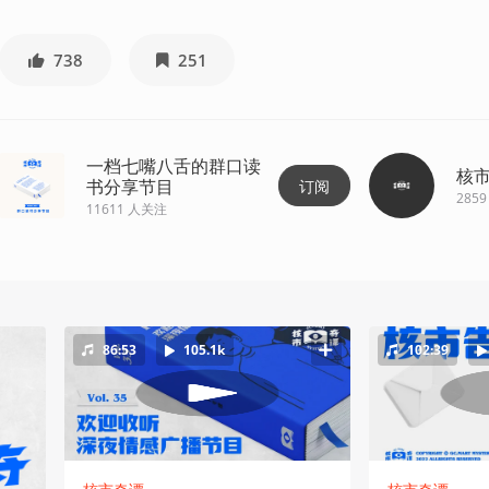
738
251
一档七嘴八舌的群口读
核
书分享节目
订阅
2859
11611
人关注
86:53
105.1k
102:39