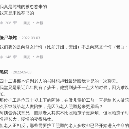
我真是纯纯的被忽悠来的
我真是来推荐书的
・
208
回复
举报
僵尸单炖
・
2022-09-03
我们要的是向修女忏悔（比如开姐，安姐）不是向慈父忏悔（老白：
・
148
回复
举报
黑椛
・
2022-09-03
四十二讲那本送别老人的书时想起我最近跟我堂兄的一次聊天。
我堂兄是最近几年刚有了孩子，他提到孩子一点大的时候，因为难以
忙。
那位护工是位五十岁上下的阿姨，在做儿童护工前一直是给老人做陪
么不继续给老人做陪护，是因为老人照顾起来更累吗？
阿姨告诉我堂兄，照顾老人其实不比照顾孩子更麻烦。但照顾孩子时
慢得长大，慢慢的变得强壮。
但老人正相反，那些需要护工照顾的老人多数都已经开始进入生命的