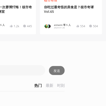
核市奇谭
后一次赛博忏悔！核市奇
你吃过最奇怪的美食是？核市奇谭
解室
Vol.65
 5 人
annann 等 5 人
1.2k
445
554
504
2024-01-26
发送
热门
最新
时刻