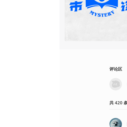
评论区
共
420