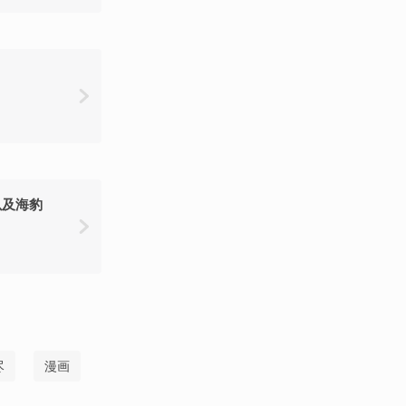
以及海豹
尽
漫画