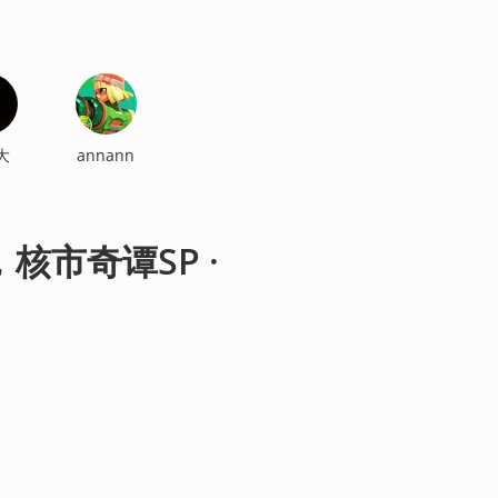
大
annann
市奇谭SP ·