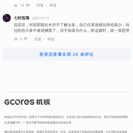
・
14
回复
举报
七时琉璃
・
2021-07-15
说实话，对岩田聪社长并不了解太多，自己任系游戏玩得也很少，玩
过的也大多中途就搁置了。但不知道为什么，听这篇时，就一直想哭
・
9
回复
举报
登录后查看全部 28 条评论
机核从2010年开始一直致力于分享游戏玩家的生活，以及深入探讨游戏相关的文化。我们开发原创的播客
以及视频节目，一直在不断寻找民间高质量的内容创作者。
我们坚信游戏不止是游戏，游戏中包含的科学，文化，历史等各个层面的知识和故事，它们同时也会辐射