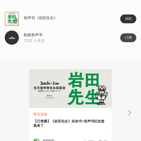
有声书《岩田先生》
试听
机核有声书
订阅
7252
人关注
22:57
官方活动
核市奇谭
【已售罄】《岩田先生》实体书+有声书纪念套
《岩田先生
装来了
annann
Ryo