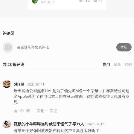
486
71
2021-07-12
2021
评论区
发送
共
28
条
评论
热门
最新
时刻
Skald
・
2021-07-11
岩田聪给公司起名HAL是为了领先IBM各一个字母，乔布斯给公司起
名Apple是为了在电话本上排在Atari前面，你们这些创业大佬真有意
思
・
21
回复
举报
沉默的小羊咩咩当时就阴阳怪气了等31人
・
2021-07-12
背景那个好像旧放映器在转动的声音真是太好听了