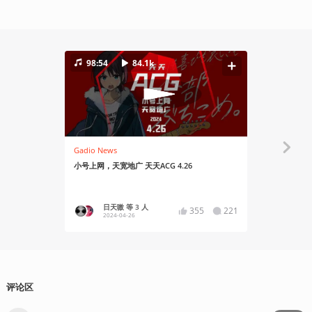
98:54
84.1k
78:44
Gadio News
Gadio News
小号上网，天宽地广 天天ACG 4.26
今年你在什么
日天嗷 等 3 人
Nad
355
221
2024-04-26
2020
评论区