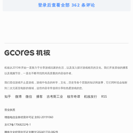
登录后查看全部 362 条评论
机核从2010年开始一直致力于分享游戏玩家的生活，以及深入探讨游戏相关的文化。我们开发原创的播客
以及视频节目，一直在不断寻找民间高质量的内容创作者。
我们坚信游戏不止是游戏，游戏中包含的科学，文化，历史等各个层面的知识和故事，它们同时也会辐射
到二次元甚至电影的领域，这些内容非常值得分享给热爱游戏的您。
知乎
微博
微信
播客
吉考斯工业
核市奇谭
机核发行
RSS
营业执照
增值电信业务经营许可证 京B2-20191060
京ICP备17068232号-1
网络文化经营许可证京网文[2024]1733-082号