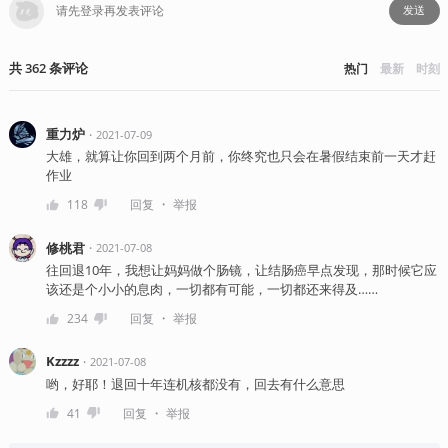
发送
共
362
条
评论
热门
最新
时刻
重力炉
・
2021-07-09
大雄，就算让你回到两个月前，你终究也只会在暑假结束前一天才赶
作业
・
118
回复
举报
修桃君
・
2021-07-08
往回退10年，我想让妈妈做个肠镜，让结肠癌早点发现，那时候它应
该还是个小小的息肉，一切都有可能，一切都还来得及……
・
234
回复
举报
Kzzzz
・
2021-07-08
哟，好耶！退回十年连机核都没有，回去有什么意思
・
41
回复
举报