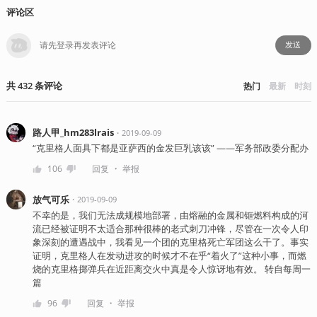
评论区
发送
共
432
条
评论
热门
最新
时刻
路人甲_hm283lrais
・
2019-09-09
“克里格人面具下都是亚萨西的金发巨乳该该” ——军务部政委分配办
・
106
回复
举报
放气可乐
・
2019-09-09
不幸的是，我们无法成规模地部署，由熔融的金属和钷燃料构成的河
流已经被证明不太适合那种很棒的老式刺刀冲锋，尽管在一次令人印
象深刻的遭遇战中，我看见一个团的克里格死亡军团这么干了。事实
证明，克里格人在发动进攻的时候才不在乎“着火了”这种小事，而燃
烧的克里格掷弹兵在近距离交火中真是令人惊讶地有效。 转自每周一
篇
・
96
回复
举报