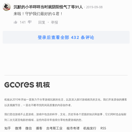
沉默的小羊咩咩当时就阴阳怪气了等31人
・
2019-09-08
来啦！守护我们最好的Ｇ君！
・
141
回复
举报
登录后查看全部 432 条评论
机核从2010年开始一直致力于分享游戏玩家的生活，以及深入探讨游戏相关的文化。我们开发原创的播客
以及视频节目，一直在不断寻找民间高质量的内容创作者。
我们坚信游戏不止是游戏，游戏中包含的科学，文化，历史等各个层面的知识和故事，它们同时也会辐射
到二次元甚至电影的领域，这些内容非常值得分享给热爱游戏的您。
知乎
微博
微信
播客
吉考斯工业
核市奇谭
机核发行
RSS