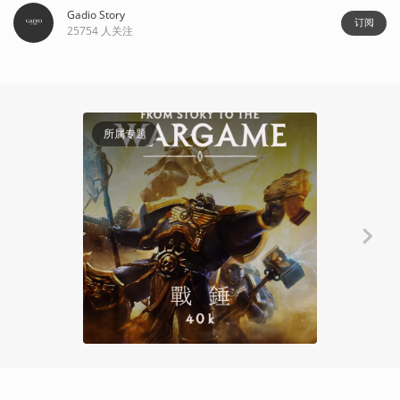
Gadio Story
订阅
25754
人关注
72:12
所属专题
Gadio Story
狼群与狼牙堡
野狼 第二期
四十
2021