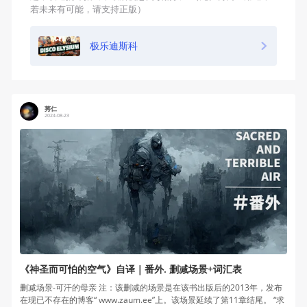
若未来有可能，请支持正版）
极乐迪斯科
莠仁
2024-08-23
《神圣而可怕的空气》自译｜番外. 删减场景+词汇表
删减场景-可汗的母亲 注：该删减的场景是在该书出版后的2013年，发布
在现已不存在的博客“ www.zaum.ee”上。该场景延续了第11章结尾。 “求