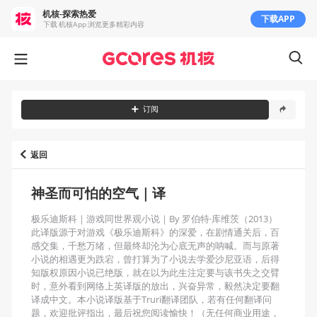
机核-探索热爱
下载APP
下载 机核App 浏览更多精彩内容
订阅
返回
神圣而可怕的空气｜译
极乐迪斯科｜游戏同世界观小说｜By 罗伯特·库维茨（2013）

此译版源于对游戏《极乐迪斯科》的深爱，在剧情通关后，百
感交集，千愁万绪，但最终却沦为心底无声的呐喊。而与原著
小说的相遇更为跌宕，曾打算为了小说去学爱沙尼亚语，后得
知版权原因小说已绝版，就在以为此生注定要与该书失之交臂
时，意外看到网络上英译版的放出，兴奋异常，毅然决定要翻
译成中文。本小说译版基于Truri翻译团队，若有任何翻译问
题，欢迎批评指出，最后祝您阅读愉快！（无任何商业用途，