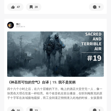
47
28
9
莠仁
2024-08-14
《神圣而可怕的空气》自译｜19. 我不是笑柄
四十六个小时之后，在六十层楼的下方。晚上的酒店大堂空无一人，像一
块黑色大理石坟墓一样锃亮。有个收音机在前台播放，在听到梅斯克的原
子十字军在灰域腹地窥探，而工业间谍正悄悄潜入此地的时候，女孩显得
非常焦虑...
50
23
2