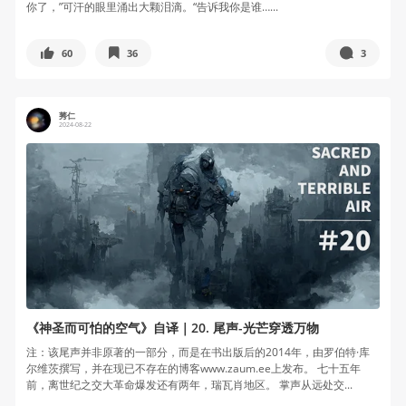
你了，”可汗的眼里涌出大颗泪滴。“告诉我你是谁…...
60
36
3
莠仁
2024-08-22
《神圣而可怕的空气》自译｜20. 尾声-光芒穿透万物
注：该尾声并非原著的一部分，而是在书出版后的2014年，由罗伯特·库
尔维茨撰写，并在现已不存在的博客www.zaum.ee上发布。 七十五年
前，离世纪之交大革命爆发还有两年，瑞瓦肖地区。 掌声从远处交...