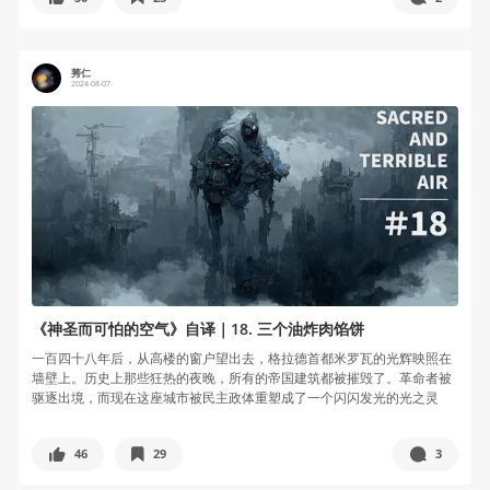
莠仁
2024-08-07
《神圣而可怕的空气》自译｜18. 三个油炸肉馅饼
一百四十八年后，从高楼的窗户望出去，格拉德首都米罗瓦的光辉映照在
墙壁上。历史上那些狂热的夜晚，所有的帝国建筑都被摧毁了。革命者被
驱逐出境，而现在这座城市被民主政体重塑成了一个闪闪发光的光之灵
魂。这是一...
46
29
3