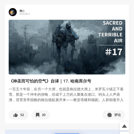
莠仁
2024-08-01
《神圣而可怕的空气》自译｜17. 哈南库尔号
一百五十年前，在另一个大洲，也就是格拉德大洲上，米罗瓦小镇正下着
雪。那是一个仲冬的傍晚，但成千上万的人聚集在港口。码头上人声鼎
沸，背景里帝国般的格拉德延展开来——教堂塔楼和烟囱。人群朝着升入
天空的飞艇...
52
20
评论