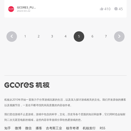
GCORES_PU...
410
45
2024-03-22
1
2
3
4
5
6
7
机核从2010年开始一直致力于分享游戏玩家的生活，以及深入探讨游戏相关的文化。我们开发原创的播客
以及视频节目，一直在不断寻找民间高质量的内容创作者。
我们坚信游戏不止是游戏，游戏中包含的科学，文化，历史等各个层面的知识和故事，它们同时也会辐射
到二次元甚至电影的领域，这些内容非常值得分享给热爱游戏的您。
知乎
微博
微信
播客
吉考斯工业
核市奇谭
机核发行
RSS