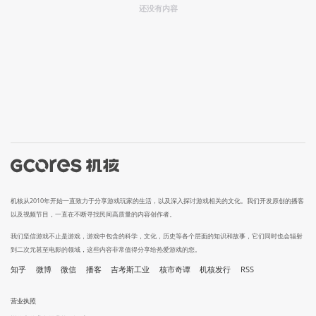
还没有内容
机核从2010年开始一直致力于分享游戏玩家的生活，以及深入探讨游戏相关的文化。我们开发原创的播客
以及视频节目，一直在不断寻找民间高质量的内容创作者。
我们坚信游戏不止是游戏，游戏中包含的科学，文化，历史等各个层面的知识和故事，它们同时也会辐射
到二次元甚至电影的领域，这些内容非常值得分享给热爱游戏的您。
知乎
微博
微信
播客
吉考斯工业
核市奇谭
机核发行
RSS
营业执照