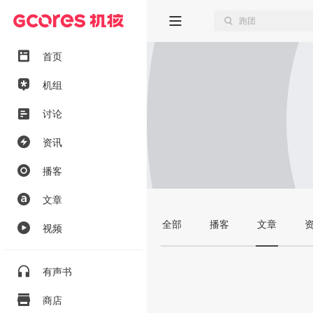
首页
机组
讨论
资讯
播客
文章
全部
播客
文章
视频
有声书
商店