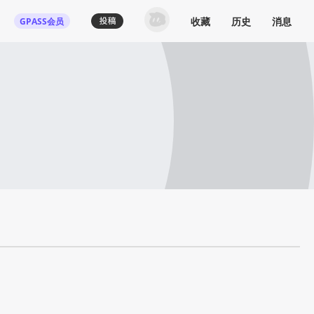
收藏
历史
消息
GPASS会员