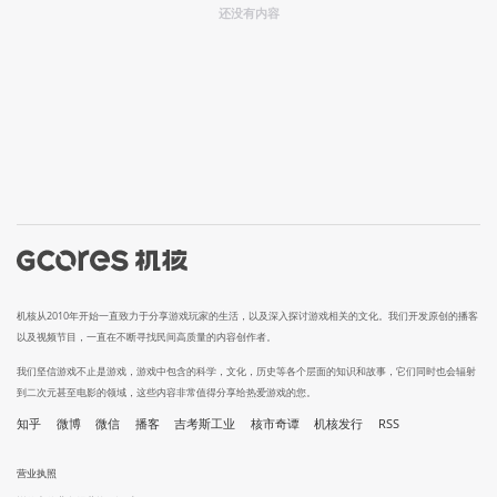
还没有内容
机核从2010年开始一直致力于分享游戏玩家的生活，以及深入探讨游戏相关的文化。我们开发原创的播客
以及视频节目，一直在不断寻找民间高质量的内容创作者。
我们坚信游戏不止是游戏，游戏中包含的科学，文化，历史等各个层面的知识和故事，它们同时也会辐射
到二次元甚至电影的领域，这些内容非常值得分享给热爱游戏的您。
知乎
微博
微信
播客
吉考斯工业
核市奇谭
机核发行
RSS
营业执照