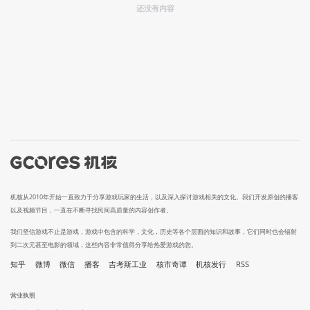
还没有内容
机核从2010年开始一直致力于分享游戏玩家的生活，以及深入探讨游戏相关的文化。我们开发原创的播客
以及视频节目，一直在不断寻找民间高质量的内容创作者。
我们坚信游戏不止是游戏，游戏中包含的科学，文化，历史等各个层面的知识和故事，它们同时也会辐射
到二次元甚至电影的领域，这些内容非常值得分享给热爱游戏的您。
知乎
微博
微信
播客
吉考斯工业
核市奇谭
机核发行
RSS
营业执照