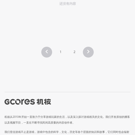
还没有内容
1
2
机核从2010年开始一直致力于分享游戏玩家的生活，以及深入探讨游戏相关的文化。我们开发原创的播客
以及视频节目，一直在不断寻找民间高质量的内容创作者。
我们坚信游戏不止是游戏，游戏中包含的科学，文化，历史等各个层面的知识和故事，它们同时也会辐射