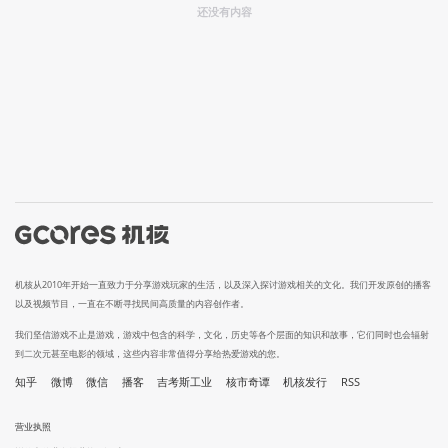
还没有内容
机核从2010年开始一直致力于分享游戏玩家的生活，以及深入探讨游戏相关的文化。我们开发原创的播客
以及视频节目，一直在不断寻找民间高质量的内容创作者。
我们坚信游戏不止是游戏，游戏中包含的科学，文化，历史等各个层面的知识和故事，它们同时也会辐射
到二次元甚至电影的领域，这些内容非常值得分享给热爱游戏的您。
知乎
微博
微信
播客
吉考斯工业
核市奇谭
机核发行
RSS
营业执照