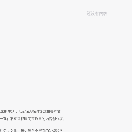
还没有内容
玩家的生活，以及深入探讨游戏相关的文
一直在不断寻找民间高质量的内容创作者。
科学，文化，历史等各个层面的知识和故