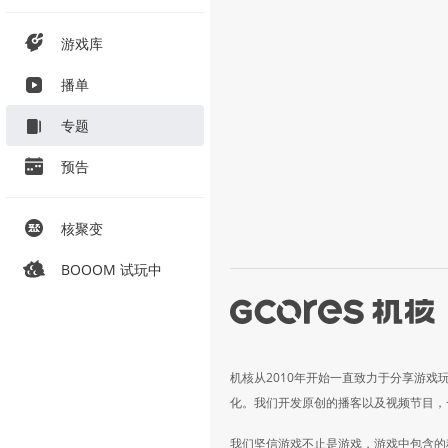
游戏库
播单
专题
预告
核聚变
BOOOM 试玩中
机核从2010年开始一直致力于分享游戏
化。我们开发原创的播客以及视频节目，
我们坚信游戏不止是游戏，游戏中包含的