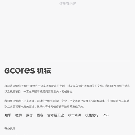
还没有内容
机核从2010年开始一直致力于分享游戏玩家的生活，以及深入探讨游戏相关的文化。我们开发原创的播客
以及视频节目，一直在不断寻找民间高质量的内容创作者。
我们坚信游戏不止是游戏，游戏中包含的科学，文化，历史等各个层面的知识和故事，它们同时也会辐射
到二次元甚至电影的领域，这些内容非常值得分享给热爱游戏的您。
知乎
微博
微信
播客
吉考斯工业
核市奇谭
机核发行
RSS
营业执照