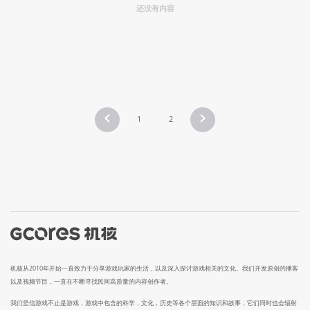
还没有内容
1
2
机核从2010年开始一直致力于分享游戏玩家的生活，以及深入探讨游戏相关的文化。我们开发原创的播客
以及视频节目，一直在不断寻找民间高质量的内容创作者。
我们坚信游戏不止是游戏，游戏中包含的科学，文化，历史等各个层面的知识和故事，它们同时也会辐射