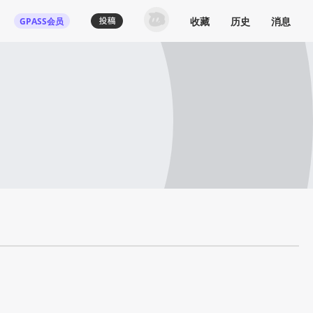
收藏
历史
消息
GPASS会员