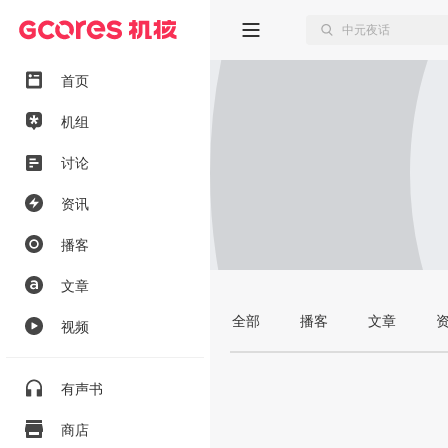
首页
机组
讨论
资讯
播客
文章
全部
播客
文章
视频
有声书
商店