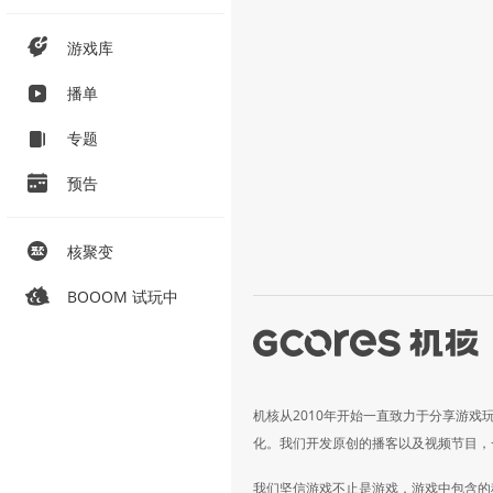
游戏库
播单
专题
预告
核聚变
BOOOM 试玩中
机核从2010年开始一直致力于分享游戏
化。我们开发原创的播客以及视频节目，
我们坚信游戏不止是游戏，游戏中包含的