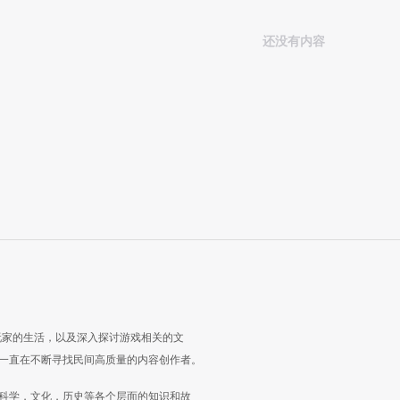
还没有内容
玩家的生活，以及深入探讨游戏相关的文
一直在不断寻找民间高质量的内容创作者。
科学，文化，历史等各个层面的知识和故