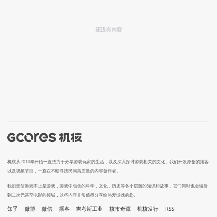
还没有内容
机核从2010年开始一直致力于分享游戏玩家的生活，以及深入探讨游戏相关的文化。我们开发原创的播客
以及视频节目，一直在不断寻找民间高质量的内容创作者。
我们坚信游戏不止是游戏，游戏中包含的科学，文化，历史等各个层面的知识和故事，它们同时也会辐射
到二次元甚至电影的领域，这些内容非常值得分享给热爱游戏的您。
知乎
微博
微信
播客
吉考斯工业
核市奇谭
机核发行
RSS