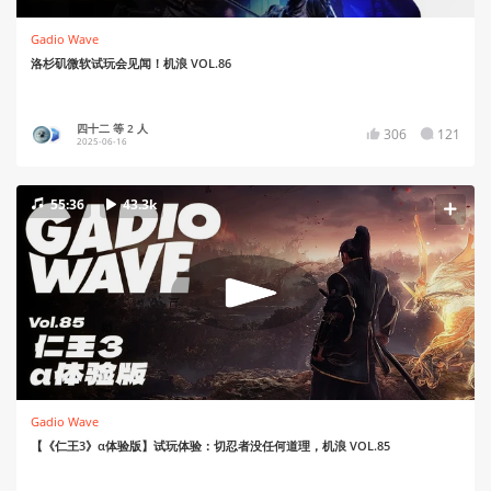
Gadio Wave
洛杉矶微软试玩会见闻！机浪 VOL.86
四十二 等 2 人
306
121
2025-06-16
55:36
43.3k
Gadio Wave
【《仁王3》α体验版】试玩体验：切忍者没任何道理，机浪 VOL.85