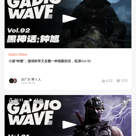
Gadio Wave
小谈“钟馗”：游戏科学又在整一种很新的活，机浪Vol.92
白广大 等 3 人
632
310
2025-08-20
79:31
47.1k