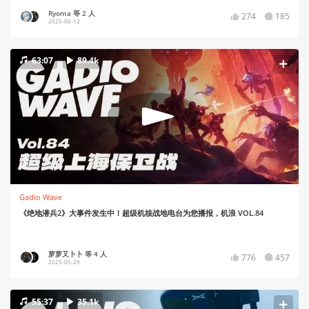
Ryoma 等 2 人
274
185
2025-06-12
63:07
89.4k
Gadio Wave
《绝地潜兵2》大事件发生中！超级机核战地电台为您播报，机浪 VOL.84
萝萝又卜卜 等 4 人
776
457
2025-05-29
55:37
35.1k