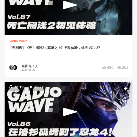
Gadio Wave
【无剧透】《死亡搁浅2：冥滩之上》初见体验，机浪 VOL.87
西蒙 等 3 人
480
262
2025-06-23
78:19
39.7k