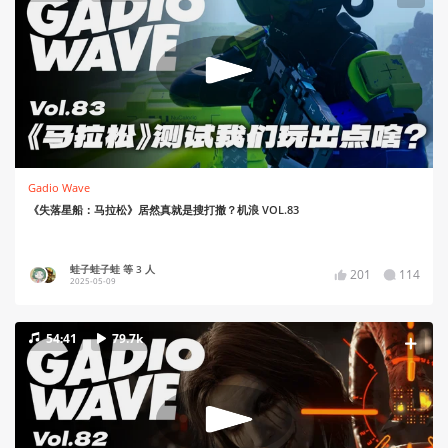
Gadio Wave
《失落星船：马拉松》居然真就是搜打撤？机浪 VOL.83
蛙子蛙子蛙 等 3 人
201
114
2025-05-09
54:41
79.7k