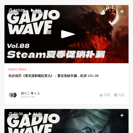
110:06
84k
Gadio Wave
你必须买《潜龙谍影崛起复仇》：夏促查缺补漏，机浪 VOL.88
四十二 等 4 人
370
332
2025-07-08
74:30
94.9k