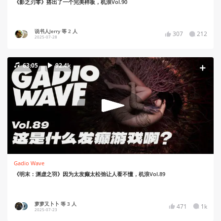
《影之刃零》搭出了一个完美样板，机浪Vol.90
说书人Jerry 等 2 人
307
212
2025-07-28
63:05
92.4k
Gadio Wave
《明末：渊虚之羽》因为太发癫太松弛让人看不懂，机浪Vol.89
萝萝又卜卜 等 3 人
471
1k
2025-07-23