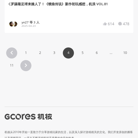
C罗踢着足球来揍人了！《饿狼传说》新作初玩感想，机浪 VOL.81
yn27 等 3 人
614
478
2025-04-23
1
2
3
4
5
6
...
10
11
机核从2010年开始一直致力于分享游戏玩家的生活，以及深入探讨游戏相关的文化。我们开发原创的播客
以及视频节目，一直在不断寻找民间高质量的内容创作者。