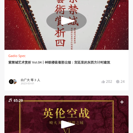
Gadio Spec
紫禁城艺术赏析 Vol.04丨钟鼓楼吸着那尘烟：宫廷里的东西方计时建筑
白广大 等 3 人
202
24
2023-03-01
65:29