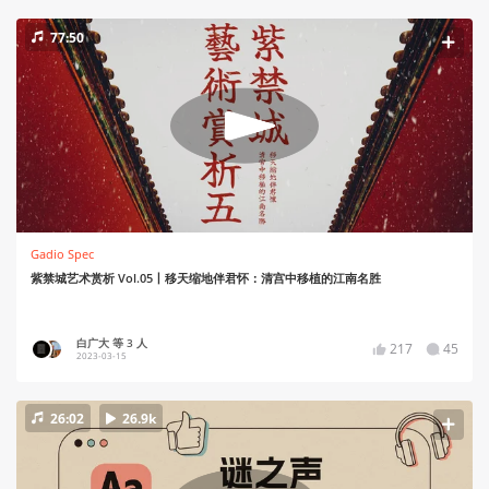
77:50
Gadio Spec
紫禁城艺术赏析 Vol.05丨移天缩地伴君怀：清宫中移植的江南名胜
白广大 等 3 人
217
45
2023-03-15
26:02
26.9k