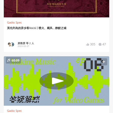
Gadio Spec
英伦列岛的异乡客Vol.6丨喷火、飓风，静默之城
麦教授 等 2 人
305
47
2023-02-27
60:09
Gadio Spec