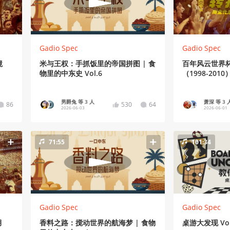
Gadio Spec
Gadio Spec
境
米与王权：手抓饭里的帝国拼图 | 食
百年风云世界杯 
物里的中东史 Vol.6
（1998-2010
男爵兔 等 3 人
萧深 等 3 
86
530
64
2026-06-03
2026-06-01
71:55
101:34
Gadio Spec
Gadio Spec
月
香料之路：搅动世界的航海梦 | 食物
桌游大发现 Vo