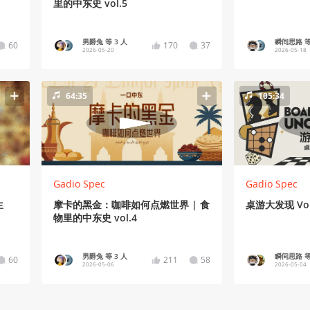
里的中东史 vol.5
男爵兔 等 3 人
瞬间思路 等
60
170
37
2026-05-20
2026-05-18
64:35
105:34
Gadio Spec
Gadio Spec
生
摩卡的黑金：咖啡如何点燃世界 | 食
桌游大发现 Vo
物里的中东史 vol.4
男爵兔 等 3 人
瞬间思路 等
60
211
58
2026-05-06
2026-05-04