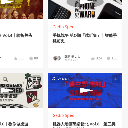
Gadio Spec
Vol.4丨转折关头
手机战争 第O期「试听集」丨智能手
）
机前史
人
陈朝 等 2 人
538
89
324
136
2026-05-27
214:40
Gadio Spec
l.6丨教你做桌游
机器人动画黑话指北 Vol.8「第三类