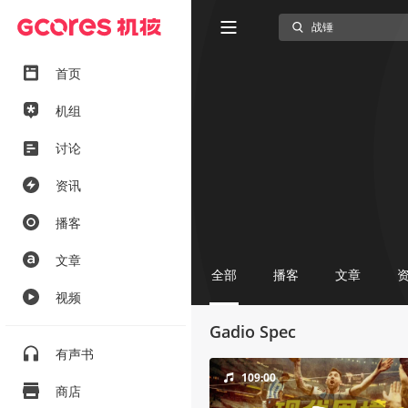
首页
机组
讨论
资讯
播客
文章
全部
播客
文章
视频
Gadio Spec
有声书
109:00
商店