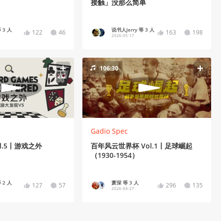
接触」没那么简单
 3 人
说书人Jerry 等 3 人
122
46
163
198
2026-05-17
106:30
Gadio Spec
l.5丨游戏之外
百年风云世界杯 Vol.1丨足球崛起
（1930-1954）
 2 人
萧深 等 3 人
127
57
296
135
2026-04-27