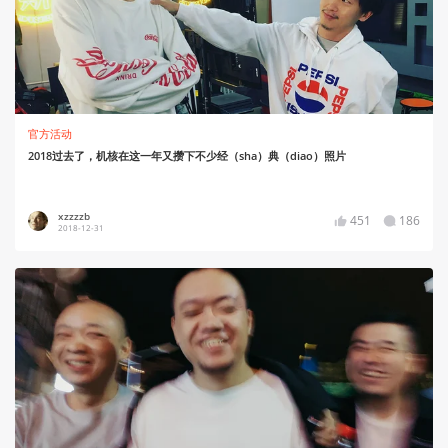
官方活动
2018过去了，机核在这一年又攒下不少经（sha）典（diao）照片
xzzzzb
451
186
2018-12-31