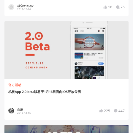
核众94qOJV
16
76
2018-12-16
官方活动
机核App 2.0 beta版将于1月16日面向iOS开放公测
西蒙
225
447
2018-12-15