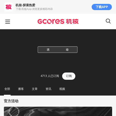
机核-探索热爱
下载APP
下载 机核App 浏览更多精彩内容
4713
人已订阅
订阅
全部
播客
文章
资讯
视频
官方活动