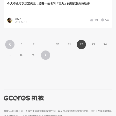
今天不止可以预定剑玉，还有一位名叫「吉丸」的朋友想介绍给你
yn27
39
54
2018-12-11
1
2
...
70
71
72
73
74
...
89
90
机核从2010年开始一直致力于分享游戏玩家的生活，以及深入探讨游戏相关的文化。我们开发原创的播客
以及视频节目，一直在不断寻找民间高质量的内容创作者。