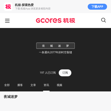
机核-探索热爱
下载APP
下载 机核App 浏览更多精彩内容
一条通向2077年的时空裂缝
197
人已订阅
订阅
全部
播客
文章
资讯
视频
夜城迷梦