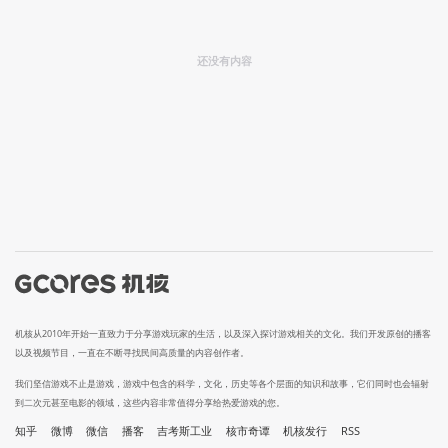
还没有内容
机核从2010年开始一直致力于分享游戏玩家的生活，以及深入探讨游戏相关的文化。我们开发原创的播客
以及视频节目，一直在不断寻找民间高质量的内容创作者。
我们坚信游戏不止是游戏，游戏中包含的科学，文化，历史等各个层面的知识和故事，它们同时也会辐射
到二次元甚至电影的领域，这些内容非常值得分享给热爱游戏的您。
知乎
微博
微信
播客
吉考斯工业
核市奇谭
机核发行
RSS