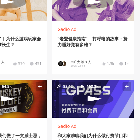
Gadio Ad
” | 为什么游戏玩家会
“老登健康指南” | 打呼噜的故事：努
求长生？
力睡好觉有多难？
 人
白广大 等 3 人
570
451
1.3k
1k
2025-03-14
64.5k
83:42
162.3k
Gadio Ad
 我们做了一支威士忌，
和大家聊聊我们为什么做付费节目和