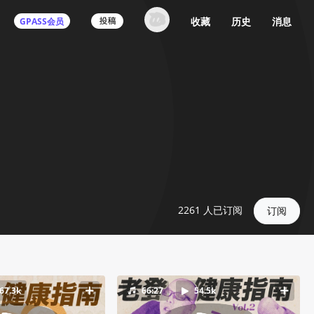
收藏
历史
消息
GPASS会员
2261
人已订阅
订阅
67.3k
66:27
54.5k