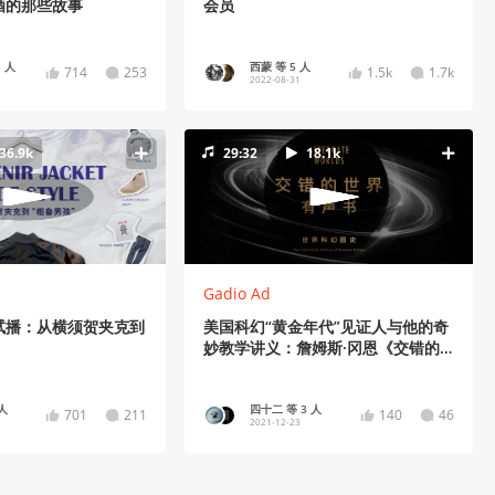
酒的那些故事
会员
 人
西蒙 等 5 人
714
253
1.5k
1.7k
2022-08-31
36.9k
29:32
18.1k
Gadio Ad
试播：从横须贺夹克到
美国科幻“黄金年代”见证人与他的奇
妙教学讲义：詹姆斯·冈恩《交错的
世界——世界科幻图史》导读
 人
四十二 等 3 人
701
211
140
46
2021-12-23