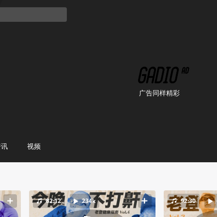
广告同样精彩
资讯
视频
82:12
234k
92:30