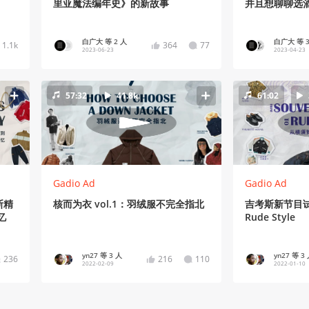
里亚魔法编年史》的新故事
并且想聊聊选
白广大 等 2 人
白广大 等 3
1.1k
364
77
2023-06-23
2023-04-23
57:32
41.8k
61:02
Gadio Ad
Gadio Ad
斯精
核而为衣 vol.1：羽绒服不完全指北
吉考斯新节目
忆
Rude Style
yn27 等 3 人
yn27 等 3
236
216
110
2022-02-09
2022-01-10