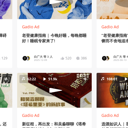
Gadio Ad
Gadio Ad
障碍
老登健康指南 | 今晚好睡，每晚都睡
“老登健康指南
好！睡眠专家来了!
锲而不舍地追
白广大 等 3 人
白广大 等 4
129
520
386
2025-12-09
2025-06-13
62:22
51.9k
108:01
Gadio Ad
Gadio Ad
，还
新征程，再出发：和吴淼聊聊《塔希
选酒如识人 |