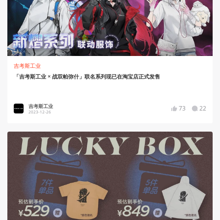
吉考斯工业
「吉考斯工业 × 战双帕弥什」联名系列现已在淘宝店正式发售
吉考斯工业
73
22
2023-12-26