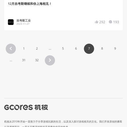
12月吉考斯继续和你上海相见！
吉考斯工业
292
193
2023-11-27
1
2
...
5
6
7
8
9
...
31
32
机核从2010年开始一直致力于分享游戏玩家的生活，以及深入探讨游戏相关的文化。我们开发原创的播客
以及视频节目，一直在不断寻找民间高质量的内容创作者。