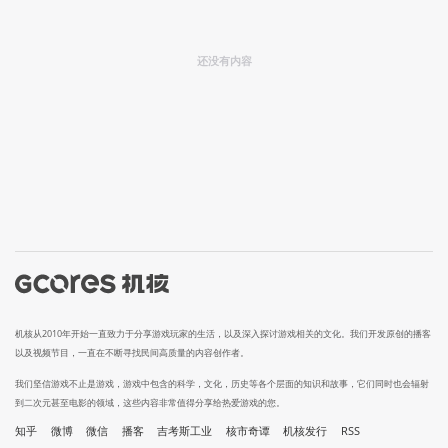
还没有内容
机核从2010年开始一直致力于分享游戏玩家的生活，以及深入探讨游戏相关的文化。我们开发原创的播客
以及视频节目，一直在不断寻找民间高质量的内容创作者。
我们坚信游戏不止是游戏，游戏中包含的科学，文化，历史等各个层面的知识和故事，它们同时也会辐射
到二次元甚至电影的领域，这些内容非常值得分享给热爱游戏的您。
知乎
微博
微信
播客
吉考斯工业
核市奇谭
机核发行
RSS