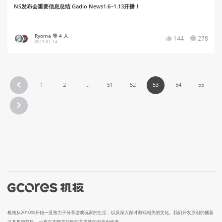
NS发布会重要信息总结 Gadio News1.6~1.13开播！
Ryoma 等 4 人
144
278
2017-01-14
1
2
...
51
52
53
54
55
机核从2010年开始一直致力于分享游戏玩家的生活，以及深入探讨游戏相关的文化。我们开发原创的播客
以及视频节目，一直在不断寻找民间高质量的内容创作者。