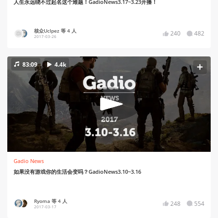
人生永远绕不过起名这个难题！GadioNews3.17~3.23开播！
核众UcIpez 等 4 人
240
482
2017-03-26
83:09
4.4k
Gadio News
如果没有游戏你的生活会变吗？GadioNews3.10~3.16
Ryoma 等 4 人
248
554
2017-03-17