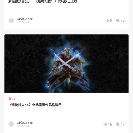
新隐藏预告公开，《最终幻想15》试玩版已上线
核众UcIpez
9
70
2016-11-11
资讯
《怪物猎人XX》全武器勇气风格演示
核众UcIpez
18
47
2016-11-11