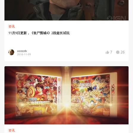
资讯
11月9日更新，《丧尸围城4》2段超长试玩
xzzzzb
7
26
2016-11-09
资讯