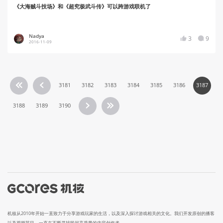
《大海贼斗技场》和《超究极武斗传》可以跨游戏联机了
Nadya
3
9
2016-11-09
3181
3182
3183
3184
3185
3186
3187
3188
3189
3190
机核从2010年开始一直致力于分享游戏玩家的生活，以及深入探讨游戏相关的文化。我们开发原创的播客
以及视频节目，一直在不断寻找民间高质量的内容创作者。