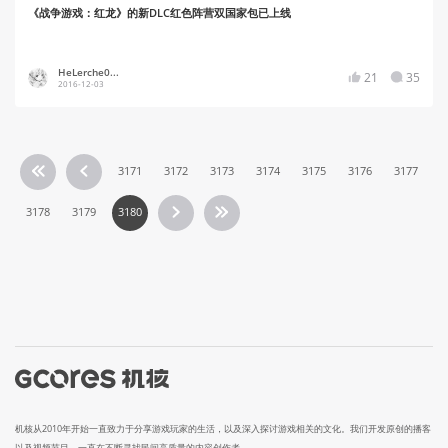
《战争游戏：红龙》的新DLC红色阵营双国家包已上线
HeLerche0...
21
35
2016-12-03
3171
3172
3173
3174
3175
3176
3177
3178
3179
3180
机核从2010年开始一直致力于分享游戏玩家的生活，以及深入探讨游戏相关的文化。我们开发原创的播客
以及视频节目，一直在不断寻找民间高质量的内容创作者。