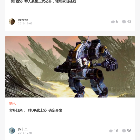
《街霸5》神人豪鬼正式公开，性能依旧强劲
xzzzzb
6
43
2016-12-05
资讯
老将归来：《机甲战士5》确定开发
四十二
16
56
2016-12-05