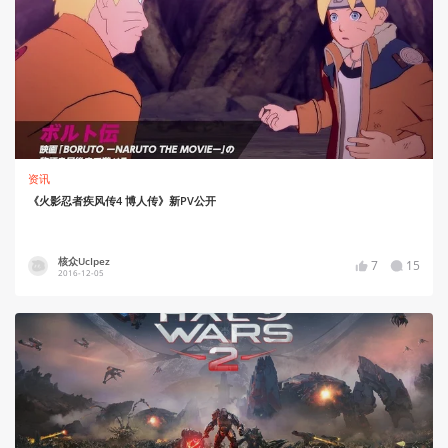
资讯
《火影忍者疾风传4 博人传》新PV公开
核众UcIpez
7
15
2016-12-05