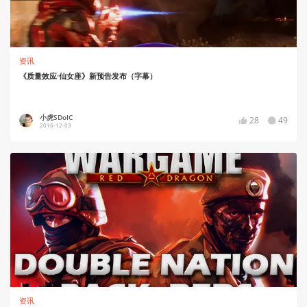
资讯
《质量效应·仙女座》新预告发布（字幕）
小虎SDoIC
28
49
2016-12-03
资讯