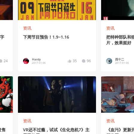
资讯
资讯
 字
下周节目预告！1.9~1.16
把特种部队和
片，效果挺好
Hardy
四十二
24
35
96
2017-01-06
2017-01-06
资讯
资讯
发售
VR还不过瘾，试试《生化危机7》主
《血污》更新