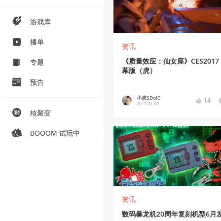
游戏库
播单
资讯
《质量效应：仙女座》CES2017
专题
幕版（虎）
预告
小虎SDoIC
14
2017-01-07
核聚变
BOOOM 试玩中
资讯
数码暴龙机20周年复刻机型6月