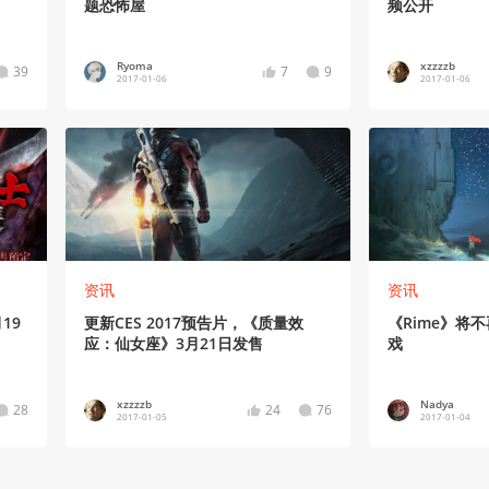
题恐怖屋
频公开
Ryoma
xzzzzb
39
7
9
2017-01-06
2017-01-06
资讯
资讯
19
更新CES 2017预告片，《质量效
《Rime》将
应：仙女座》3月21日发售
戏
xzzzzb
Nadya
28
24
76
2017-01-05
2017-01-04