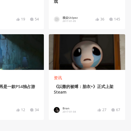
戏
核众UcIpez
19
54
36
145
2017-01-05
资讯
不再是一款PS4独占游
《以撒的被缚：胎衣+》正式上架
Steam
Bran
12
34
27
67
2017-01-04