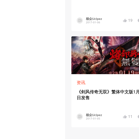
核众UcIpez
19
2017-01-06
资讯
《剑风传奇无双》繁体中文版1月
日发售
核众UcIpez
11
2017-01-05