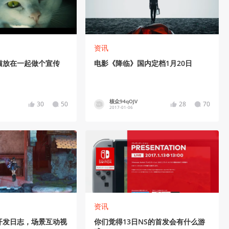
资讯
猫放在一起做个宣传
电影《降临》国内定档1月20日
核众94qOJV
30
50
28
70
2017-01-06
资讯
开发日志，场景互动视
你们觉得13日NS的首发会有什么游