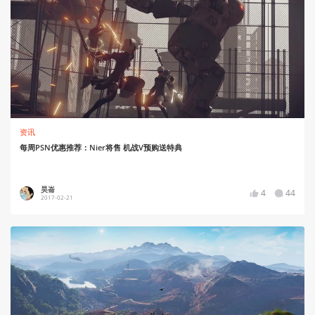
资讯
每周PSN优惠推荐：Nier将售 机战V预购送特典
昊崙
4
44
2017-02-21