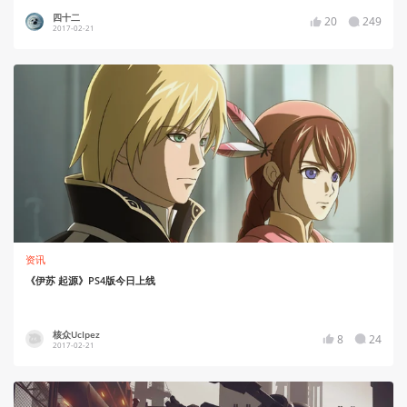
四十二
20
249
2017-02-21
资讯
《伊苏 起源》PS4版今日上线
核众UcIpez
8
24
2017-02-21