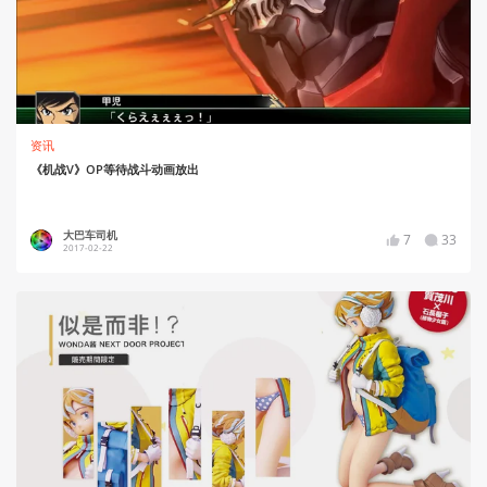
资讯
《机战V》OP等待战斗动画放出
大巴车司机
7
33
2017-02-22