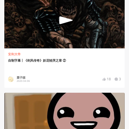
安利大帝
自制字幕丨《剑风传奇》妖花恸哭之章 ②
栗子頭
18
3
2020-04-06