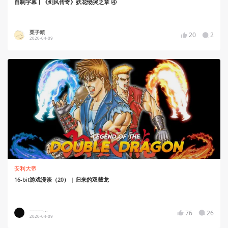
自制字幕丨《剑风传奇》妖花恸哭之章 ④
栗子頭
20
2
2020-04-09
安利大帝
16-bit游戏漫谈（20） | 归来的双截龙
---------...
76
26
2020-04-09