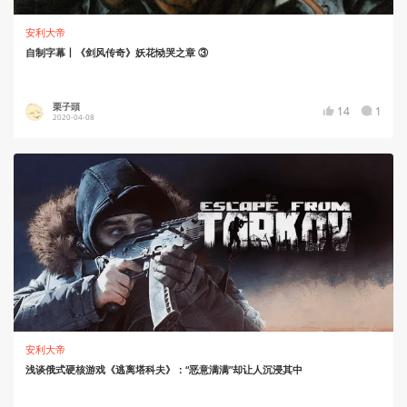
安利大帝
自制字幕丨《剑风传奇》妖花恸哭之章 ③
栗子頭
14
1
2020-04-08
安利大帝
浅谈俄式硬核游戏《逃离塔科夫》：“恶意满满”却让人沉浸其中