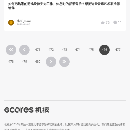
如何把熟悉的游戏旋律变为工作、休息时的背景音乐？想把这些音乐艺术家推荐
给你
小五_Klaus
76
11
2020-04-06
471
472
473
474
475
476
477
478
479
480
机核从2010年开始一直致力于分享游戏玩家的生活，以及深入探讨游戏相关的文化。我们开发原创的播客
以及视频节目，一直在不断寻找民间高质量的内容创作者。