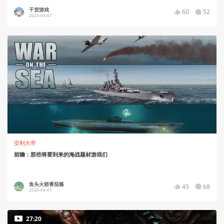
干货游戏
60
52
2020-04-07
安利大帝
前瞻：那些将要到来的海战题材游戏们
鱼头火箭番茄酱
45
68
2020-04-07
27:20