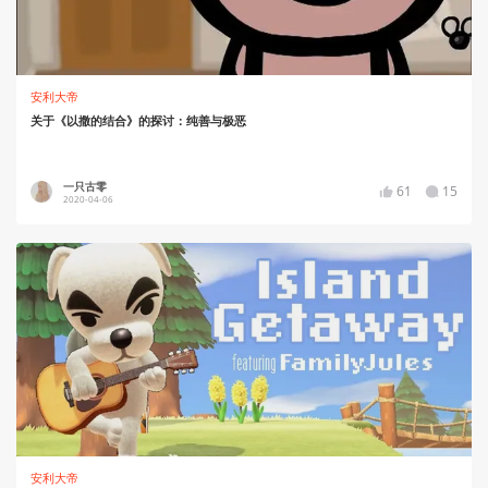
安利大帝
关于《以撒的结合》的探讨：纯善与极恶
一只古零
61
15
2020-04-06
安利大帝