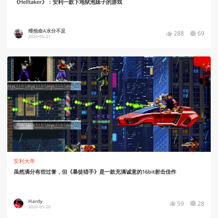
《Helltaker》：安利一款下地狱泡妹子的游戏
维他命A水分不足
288
69
2020-05-21
安利大帝
虽然满分有些过誉，但《暴徒猎手》是一款充满诚意的16bit射击佳作
Hardy
59
28
2020-05-20