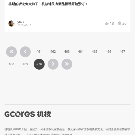
格斯的斩龙剑太帅了！机核铺又有新品模玩开始预订！
yn27
18
20
2020-05-15
461
462
463
464
465
466
467
468
469
470
机核从2010年开始一直致力于分享游戏玩家的生活，以及深入探讨游戏相关的文化。我们开发原创的播客
以及视频节目，一直在不断寻找民间高质量的内容创作者。