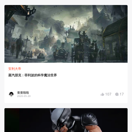
安利大帝
蒸汽朋克：菲利波的科学魔法世界
查查啦啦
107
17
2020-05-20