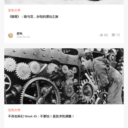
安利大帝
《狼雨》：狼与花，永恒的漂泊之旅
蜜蜂_
60
15
2020-05-20
安利大帝
不存在科幻 Week 45：不要怕！是技术性调整！