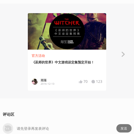
官方活动
资讯
《巫师的世界》中文游戏设定集预定开始！
《巫师》交响
海
雨落
YT17
70
123
2016-12-13
2025-10
评论区
发送