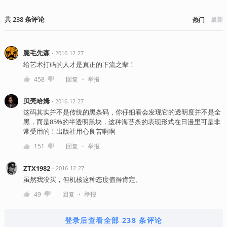
共
238
条
评论
热门
最新
腿毛先森
・
2016-12-27
给艺术打码的人才是真正的下流之辈！
・
458
回复
举报
贝壳哈姆
・
2016-12-27
这码其实并不是传统的黑条码，你仔细看会发现它的透明度并不是全
黑，而是85%的半透明黑块，这种海苔条的表现形式在日漫里可是非
常受用的！出版社用心良苦啊啊
・
151
回复
举报
ZTX1982
・
2016-12-27
虽然我没买，但机核这种态度值得肯定。
・
49
回复
举报
登录后查看全部 238 条评论