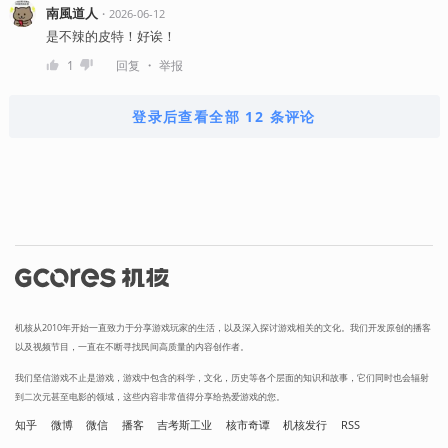
南風道人
・
2026-06-12
是不辣的皮特！好诶！
・
1
回复
举报
登录后查看全部 12 条评论
机核从2010年开始一直致力于分享游戏玩家的生活，以及深入探讨游戏相关的文化。我们开发原创的播客
以及视频节目，一直在不断寻找民间高质量的内容创作者。
我们坚信游戏不止是游戏，游戏中包含的科学，文化，历史等各个层面的知识和故事，它们同时也会辐射
到二次元甚至电影的领域，这些内容非常值得分享给热爱游戏的您。
知乎
微博
微信
播客
吉考斯工业
核市奇谭
机核发行
RSS