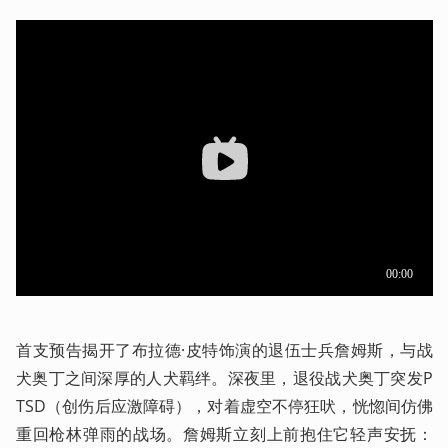
首支预告揭开了布拉德·皮特饰演的退伍士兵詹姆斯，与战
犬奥丁之间深厚的人犬羁绊。深夜里，退役战犬奥丁突发P
TSD（创伤后应激障碍），对着虚空不停狂吠，恍惚间仿佛
重回枪林弹雨的战场。詹姆斯立刻上前抱住它轻声安抚：