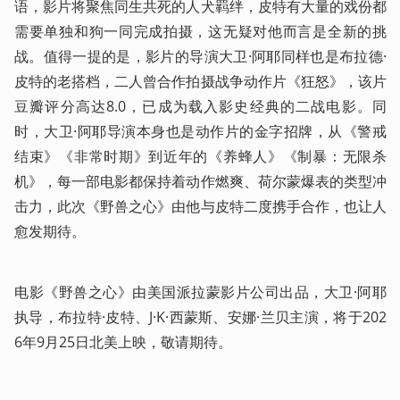
语，影片将聚焦同生共死的人犬羁绊，皮特有大量的戏份都
需要单独和狗一同完成拍摄，这无疑对他而言是全新的挑
战。值得一提的是，影片的导演大卫·阿耶同样也是布拉德·
皮特的老搭档，二人曾合作拍摄战争动作片《狂怒》，该片
豆瓣评分高达8.0，已成为载入影史经典的二战电影。同
时，大卫·阿耶导演本身也是动作片的金字招牌，从《警戒
结束》《非常时期》到近年的《养蜂人》《制暴：无限杀
机》，每一部电影都保持着动作燃爽、荷尔蒙爆表的类型冲
击力，此次《野兽之心》由他与皮特二度携手合作，也让人
愈发期待。
电影《野兽之心》由美国派拉蒙影片公司出品，大卫·阿耶
执导，布拉特·皮特、J·K·西蒙斯、安娜·兰贝主演，将于202
6年9月25日北美上映，敬请期待。