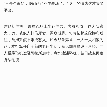
“只是个噩梦，我们已经不在战场了。” 奥丁的情绪这才慢慢
平复。
詹姆斯与奥丁曾在战场上生死与共、患难相依。作为侦察
犬，奥丁被敌人打伤牙齿、弄瘸腿脚。每每忆起这段惨痛过
往，詹姆斯依旧难掩怒火。如今战争落幕，一人一犬相依为
命，本打算开启全新的退伍生活，命运却再度设下考验。二
人搭乘飞机途经阿拉斯加时，意外遭遇坠机，昔日战友再度
身陷绝境。