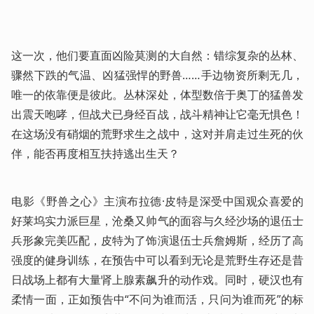
这一次，他们要直面凶险莫测的大自然：错综复杂的丛林、
骤然下跌的气温、凶猛强悍的野兽……手边物资所剩无几，
唯一的依靠便是彼此。丛林深处，体型数倍于奥丁的猛兽发
出震天咆哮，但战犬已身经百战，战斗精神让它毫无惧色！
在这场没有硝烟的荒野求生之战中，这对并肩走过生死的伙
伴，能否再度相互扶持逃出生天？
电影《野兽之心》主演布拉德·皮特是深受中国观众喜爱的
好莱坞实力派巨星，沧桑又帅气的面容与久经沙场的退伍士
兵形象完美匹配，皮特为了饰演退伍士兵詹姆斯，经历了高
强度的健身训练，在预告中可以看到无论是荒野生存还是昔
日战场上都有大量肾上腺素飙升的动作戏。同时，硬汉也有
柔情一面，正如预告中“不问为谁而活，只问为谁而死”的标