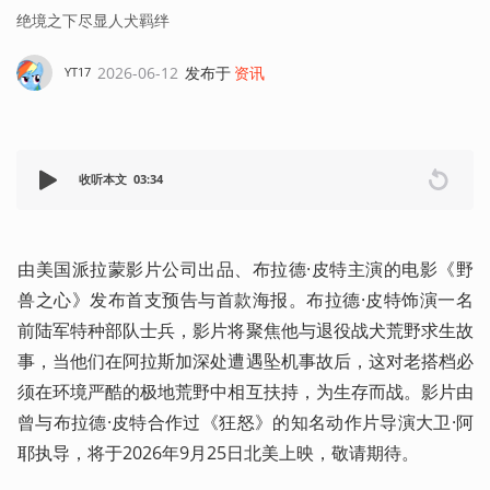
绝境之下尽显人犬羁绊
2026-06-12
发布于
资讯
YT17
收听本文
03:34
由美国派拉蒙影片公司出品、布拉德·皮特主演的电影《野
兽之心》发布首支预告与首款海报。布拉德·皮特饰演一名
前陆军特种部队士兵，影片将聚焦他与退役战犬荒野求生故
事，当他们在阿拉斯加深处遭遇坠机事故后，这对老搭档必
须在环境严酷的极地荒野中相互扶持，为生存而战。影片由
曾与布拉德·皮特合作过《狂怒》的知名动作片导演大卫·阿
耶执导，将于2026年9月25日北美上映，敬请期待。