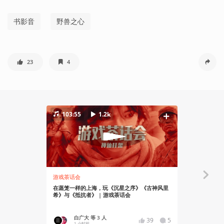
书影音
野兽之心
23
4
103:55
1.2k
游戏茶话会
资讯
在蒸笼一样的上海，玩《沉星之序》《古神风里
《GTA6》
希》与《抵抗者》 | 游戏茶话会
出
白广大 等 3 人
YT17
39
5
1 小时前
2 小时前