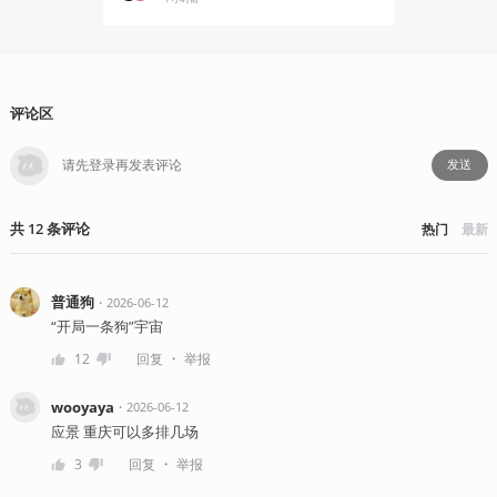
评论区
发送
共
12
条
评论
热门
最新
普通狗
・
2026-06-12
“开局一条狗”宇宙
・
12
回复
举报
wooyaya
・
2026-06-12
应景 重庆可以多排几场
・
3
回复
举报