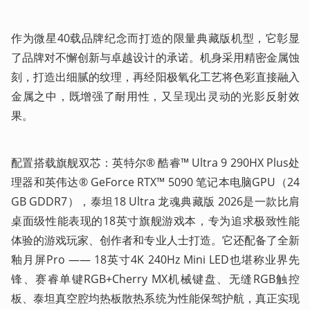
作为微星40载品牌纪念而打造的限量典藏版机型，它彰显
了品牌对不懈创新与卓越设计的承诺。机身采用精密金属蚀
刻，打造出细腻的纹理，再经阳极氧化工艺将色彩直接融入
金属之中，既增强了耐用性，又呈现出灵动的光影反射效
果。
配置搭载旗舰双芯：英特尔® 酷睿™ Ultra 9 290HX Plus处
理器和英伟达® GeForce RTX™ 5090 笔记本电脑GPU（24
GB GDDR7），泰坦18 Ultra 龙魂典藏版 2026是一款比肩
桌面级性能表现的18英寸旗舰游戏本，专为追求极致性能
体验的游戏玩家、创作者和专业人士打造。它还配备了全新
釉月屏Pro —— 18英寸4K 240Hz Mini LED也堪称业界先
锋、赛睿单键RGB+Cherry MX机械键盘、无缝RGB触控
板、泰坦真空腔均热板散热系统为性能保驾护航，真正实现