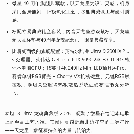
微星 40 周年旗舰典藏款，以天龙座为设计灵感，机身
采用金属蚀刻 + 阳极氧化工艺，尽显典藏做工与设计质
感。
标配专属典藏礼盒套装，内含天龙座游戏鼠标、天龙座
超大鼠标垫与40周年龙魂纪念币，限量典藏尊享。
比肩桌面级的旗舰配置：英特尔酷睿 Ultra 9 290HX Plu
s 处理器、英伟达 GeForce RTX 5090 24GB GDDR7 笔
记本电脑GPU；18英寸4K 240Hz Mini LED釉月屏Pro、
赛睿单键RGB背光 + Cherry MX机械键盘、无缝RGB触
控板，泰坦真空腔均热板散热系统让硬核性能充分释
放。
泰坦18 Ultra 龙魂典藏版 2026，凝聚了微星在笔记本电脑
上的至高工艺水准。其设计灵感源自北边星空的主导星座
——天龙座，象征着持久的力量与统治力。