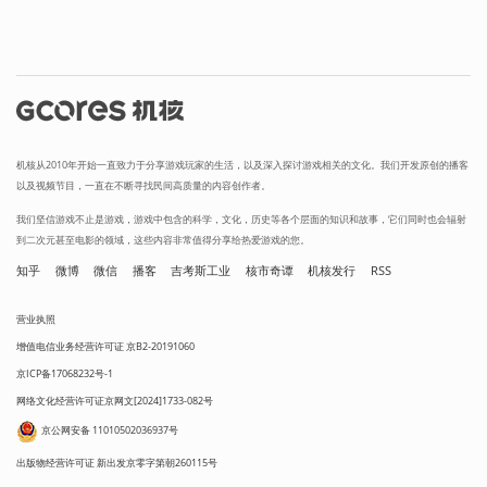
机核从2010年开始一直致力于分享游戏玩家的生活，以及深入探讨游戏相关的文化。我们开发原创的播客
以及视频节目，一直在不断寻找民间高质量的内容创作者。
我们坚信游戏不止是游戏，游戏中包含的科学，文化，历史等各个层面的知识和故事，它们同时也会辐射
到二次元甚至电影的领域，这些内容非常值得分享给热爱游戏的您。
知乎
微博
微信
播客
吉考斯工业
核市奇谭
机核发行
RSS
营业执照
增值电信业务经营许可证 京B2-20191060
京ICP备17068232号-1
网络文化经营许可证京网文[2024]1733-082号
京公网安备 11010502036937号
出版物经营许可证 新出发京零字第朝260115号