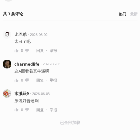
共
3
条
评论
热门
最新
比巴弟
・
2026-06-02
太丑了吧
・
0
回复
举报
charmedlife
・
2026-06-03
这A面看着真牛逼啊
・
0
回复
举报
水溅跃9
・
2026-06-03
涂装好普通啊
・
0
回复
举报
已全部加载