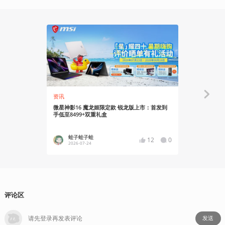
资讯
资讯
微星神影16 魔龙姬限定款 锐龙版上市：首发到
微星笔记本
手低至8499+双重礼盒
契约礼盒等
蛙子蛙子蛙
YT17
12
0
2026-07-24
2026-07
评论区
发送