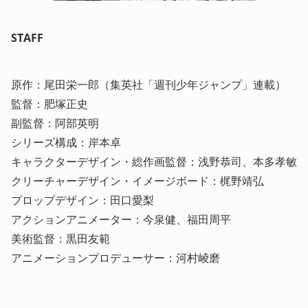
STAFF
原作：尾田栄一郎（集英社「週刊少年ジャンプ」連載）

監督：肥塚正史

副監督：阿部英明

シリーズ構成：岸本卓

キャラクターデザイン・総作画監督：浅野恭司、本多孝敏

クリーチャーデザイン・イメージボード：梶野靖弘

プロップデザイン：田口愛梨

アクションアニメーター：今泉健、福田周平

美術監督：黒田友範

アニメーションプロデューサー：河村崚磨 