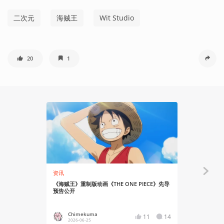
二次元
海贼王
Wit Studio
20
1
资讯
资讯
《海贼王》重制版动画《THE ONE PIECE》先导
《海贼王》新动
预告公开
公开
Chimekuma
Chime
11
14
2026-06-25
2026-04