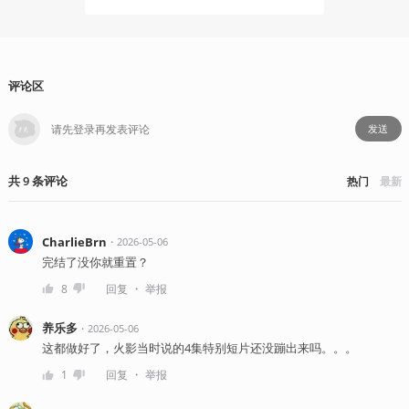
评论区
发送
共
9
条
评论
热门
最新
CharlieBrn
・
2026-05-06
完结了没你就重置？
・
8
回复
举报
养乐多
・
2026-05-06
这都做好了，火影当时说的4集特别短片还没蹦出来吗。。。
・
1
回复
举报