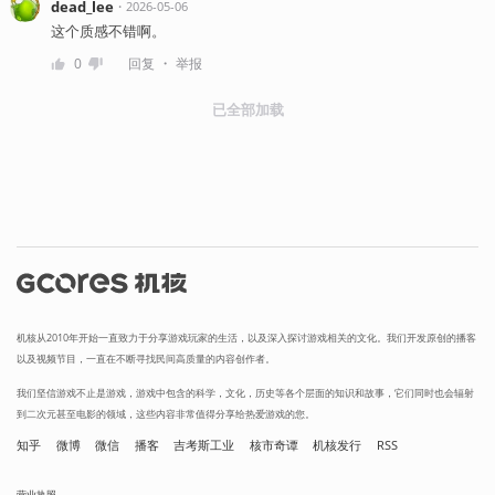
dead_lee
・
2026-05-06
这个质感不错啊。
・
0
回复
举报
已全部加载
机核从2010年开始一直致力于分享游戏玩家的生活，以及深入探讨游戏相关的文化。我们开发原创的播客
以及视频节目，一直在不断寻找民间高质量的内容创作者。
我们坚信游戏不止是游戏，游戏中包含的科学，文化，历史等各个层面的知识和故事，它们同时也会辐射
到二次元甚至电影的领域，这些内容非常值得分享给热爱游戏的您。
知乎
微博
微信
播客
吉考斯工业
核市奇谭
机核发行
RSS
营业执照