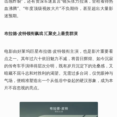
击感炸裂”，还有资深车迷直言“镜头张力拉满，全程看得热
血沸腾”、“年度顶级视效大片”不负期待，甚至超出大量影
迷预期。
布拉德·皮特领衔飙戏 汇聚史上最贵群演
电影由好莱坞巨星布拉德·皮特领衔主演，也是影片重要看
点之一。其年过六十依旧魅力不减，将昔日辉煌、如今沉寂
的传奇车手演绎得层次分明，既有岁月沉淀下的沧桑感，又
暗藏不屈斗志和对胜利的渴望。无需过多台词，仅凭眼神与
气场，便精准塑造出一个从低谷中奋起的硬汉形象，成为本
片不容忽视的亮点。