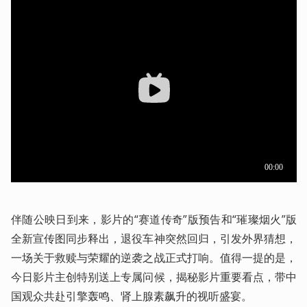
伴随公映日到来，影片的“赛道传奇”版预告和“璀璨烟火”版
全新宣传图同步释出，退役车神突然回归，引发外界猜想，
一场关于救赎与荣耀的逆袭之战正式打响。值得一提的是，
今日影片主创特别送上专属问候，揭秘影片重要看点，带中
国观众共赴引擎轰鸣、肾上腺素飙升的视听盛宴。