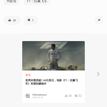
书影音
F1：狂飙飞车
26
1
资讯
资讯
首周末票房超1.44亿美元，电影《F1：狂飙飞
《F1：狂飙
车》有望拍摄续作
Chimekuma
YT17
28
32
2025-07-01
2025-06