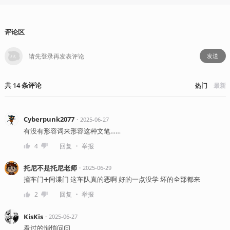
评论区
发送
共
14
条
评论
热门
最新
Cyberpunk2077
・
2025-06-27
有没有形容词来形容这种文笔……
・
4
回复
举报
托尼不是托尼老师
・
2025-06-29
撞车门➕间谍门 这车队真的恶啊 好的一点没学 坏的全部都来
・
2
回复
举报
KisKis
・
2025-06-27
看过的悄悄问问