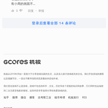
有小周的画面不...
・
0
回复
举报
登录后查看全部 14 条评论
机核从2010年开始一直致力于分享游戏玩家的生活，以及深入探讨游戏相关的文化。我们开发原创的播客
以及视频节目，一直在不断寻找民间高质量的内容创作者。
我们坚信游戏不止是游戏，游戏中包含的科学，文化，历史等各个层面的知识和故事，它们同时也会辐射
到二次元甚至电影的领域，这些内容非常值得分享给热爱游戏的您。
知乎
微博
微信
播客
吉考斯工业
核市奇谭
机核发行
RSS