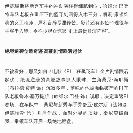
伊德瑞斯将新秀车手的冲劲演绎得细腻到位，哈维尔·巴登
将车队老板在重压下的坚守刻画得入木三分，凯莉·康顿饰
演的女工程师，犀利言辞尽显锋芒。影片还有多位F1现役车
手客串入镜，令不少观众惊叹“史上最贵群演阵容”。
绝境逆袭创造奇迹 高能剧情跌宕起伏​
不被看好，那又如何？电影《F1：狂飙飞车》全片剧情跌宕
起伏，绝境逆袭的高燃故事抓人眼球。主角桑尼·海耶斯
（布拉德·皮特 饰）沉寂多年，落魄的他被濒临破产的F1车
队老板鲁本·塞万提斯（哈维尔·巴登 饰）说服，决定重返F1
赛场。在车队中，桑尼与新秀车手乔舒亚·皮尔斯（达姆森·
伊德瑞斯 饰）并肩作战，面对外界的质疑，桑尼突破自
我，带领车队开启一场绝地翻盘。