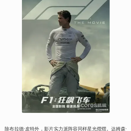
除布拉德·皮特外，影片实力派阵容同样星光熠熠。达姆森·