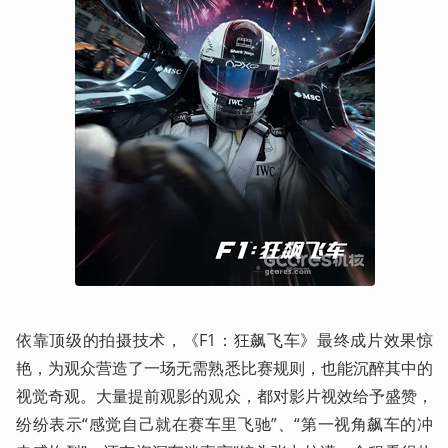
依靠顶级的拍摄技术，《F1：狂飙飞车》最终成片效果惊
艳，为观众营造了一场无需熟悉比赛规则，也能沉醉其中的
视觉奇观。大量提前观影的观众，都对影片视效给予盛赞，
纷纷表示“感觉自己就在赛车里飞驰”、“第一视角飙车的冲