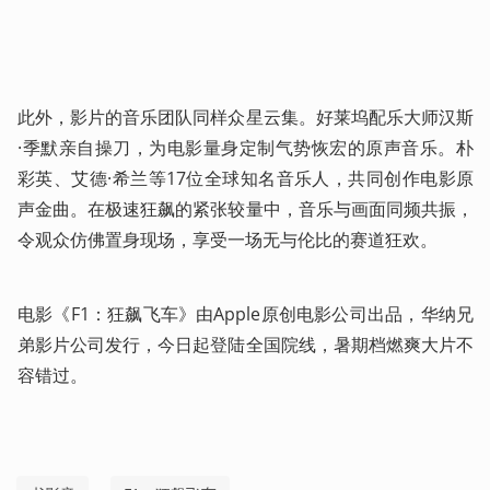
此外，影片的音乐团队同样众星云集。好莱坞配乐大师汉斯
·季默亲自操刀，为电影量身定制气势恢宏的原声音乐。朴
彩英、艾德·希兰等17位全球知名音乐人，共同创作电影原
声金曲。在极速狂飙的紧张较量中，音乐与画面同频共振，
令观众仿佛置身现场，享受一场无与伦比的赛道狂欢。
电影《F1：狂飙飞车》由Apple原创电影公司出品，华纳兄
弟影片公司发行，今日起登陆全国院线，暑期档燃爽大片不
容错过。