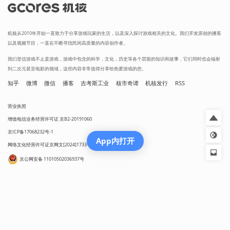
机核从2010年开始一直致力于分享游戏玩家的生活，以及深入探讨游戏相关的文化。我们开发原创的播客
以及视频节目，一直在不断寻找民间高质量的内容创作者。
我们坚信游戏不止是游戏，游戏中包含的科学，文化，历史等各个层面的知识和故事，它们同时也会辐射
到二次元甚至电影的领域，这些内容非常值得分享给热爱游戏的您。
知乎
微博
微信
播客
吉考斯工业
核市奇谭
机核发行
RSS
营业执照
增值电信业务经营许可证 京B2-20191060
京ICP备17068232号-1
App内打开
网络文化经营许可证京网文[2024]1733-082号
京公网安备 11010502036937号
出版物经营许可证 新出发京零字第朝260115号
联系我们 / CONTACT US
投稿须知
用户协议
隐私政策
社区规定
工作招聘
Copyright © 2009 - 2024 GAMECORES. All Rights Reserved