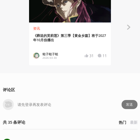
资讯
资讯
《葬送的芙莉莲》第三季【黄金乡篇】将于2027
《葬送的芙莉
年10月份播出
为Mrs. GRE
蛙子蛙子蛙
蛙子蛙
31
11
2026-03-30
2026-01
评论区
发送
共
35
条
评论
热门
最新