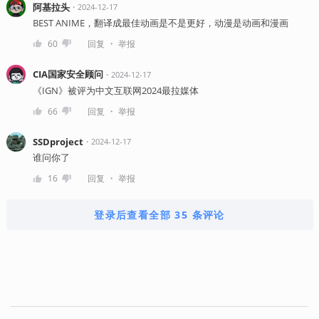
阿基拉头
・
2024-12-17
BEST ANIME，翻译成最佳动画是不是更好，动漫是动画和漫画
・
60
回复
举报
CIA国家安全顾问
・
2024-12-17
《IGN》被评为中文互联网2024最拉媒体
・
66
回复
举报
SSDproject
・
2024-12-17
谁问你了
・
16
回复
举报
登录后查看全部 35 条评论