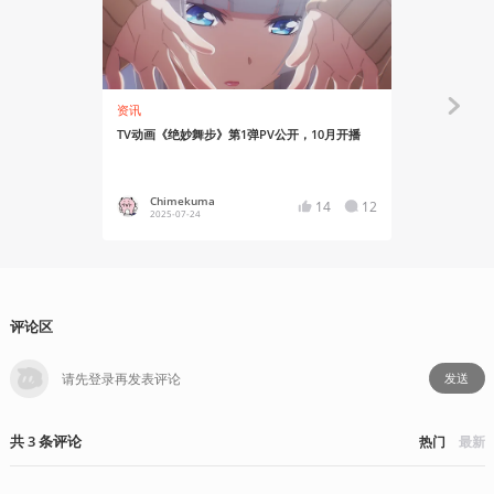
资讯
资讯
TV动画《绝妙舞步》第1弹PV公开，10月开播
志村贵子原作
Chimekuma
Chime
14
12
2025-07-24
2025-05
评论区
发送
共
3
条
评论
热门
最新