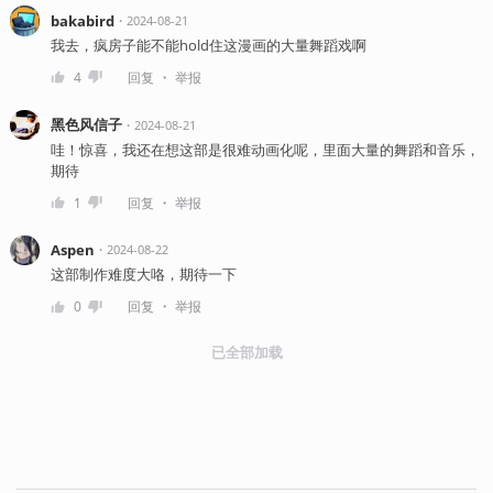
bakabird
・
2024-08-21
我去，疯房子能不能hold住这漫画的大量舞蹈戏啊
・
4
回复
举报
黑色风信子
・
2024-08-21
哇！惊喜，我还在想这部是很难动画化呢，里面大量的舞蹈和音乐，
期待
・
1
回复
举报
Aspen
・
2024-08-22
这部制作难度大咯，期待一下
・
0
回复
举报
已全部加载