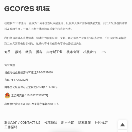
机核从2010年开始一直致力于分享游戏玩家的生活，以及深入探讨游戏相关的文化。我们开发原创的播客
以及视频节目，一直在不断寻找民间高质量的内容创作者。
我们坚信游戏不止是游戏，游戏中包含的科学，文化，历史等各个层面的知识和故事，它们同时也会辐射
到二次元甚至电影的领域，这些内容非常值得分享给热爱游戏的您。
知乎
微博
微信
播客
吉考斯工业
核市奇谭
机核发行
RSS
营业执照
增值电信业务经营许可证 京B2-20191060
京ICP备17068232号-1
网络文化经营许可证京网文[2024]1733-082号
京公网安备 11010502036937号
出版物经营许可证 新出发京零字第朝260115号
联系我们 / CONTACT US
投稿须知
用户协议
隐私政策
社区规定
工作招聘