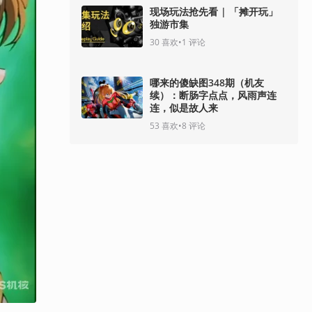
现场玩法抢先看 | 「摊开玩」
独游市集
30
喜欢
•
1
评论
哪来的傻缺图348期（机友
续）：断肠字点点，风雨声连
连，似是故人来
53
喜欢
•
8
评论