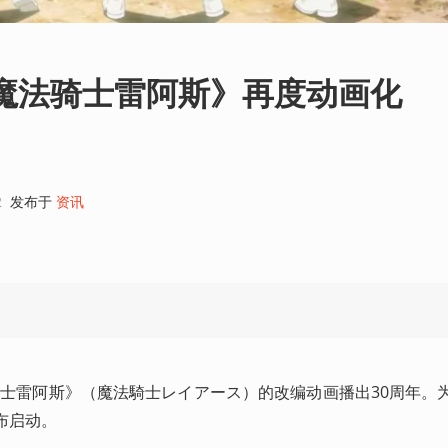
《魔法骑士雷阿斯》再度动画化
2
发布于
资讯
魔法骑士雷阿斯》（魔法騎士レイアース）的改编动画播出30周年。
布启动。