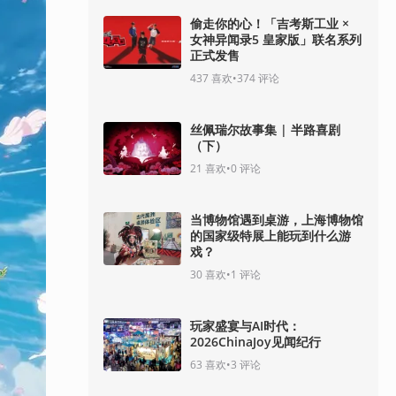
偷走你的心！「吉考斯工业 ×
女神异闻录5 皇家版」联名系列
正式发售
437
喜欢
•
374
评论
丝佩瑞尔故事集 | 半路喜剧
（下）
21
喜欢
•
0
评论
当博物馆遇到桌游，上海博物馆
的国家级特展上能玩到什么游
戏？
30
喜欢
•
1
评论
玩家盛宴与AI时代：
2026ChinaJoy见闻纪行
63
喜欢
•
3
评论