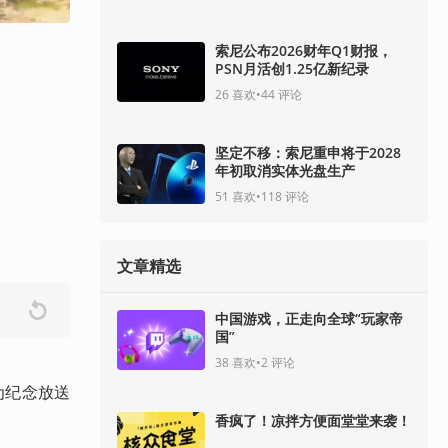
索尼公布2026财年Q1财报，
PSN月活创1.25亿新纪录
26
喜欢
•
44
评论
坚定不移：索尼重申将于2028
年初取消实体光盘生产
51
喜欢
•
118
评论
文章精选
中国游戏，正走向全球“玩家帝
国”
38
喜欢
•
2
评论
为纪念放送
香疯了！凉拌方便面堂堂来袭！