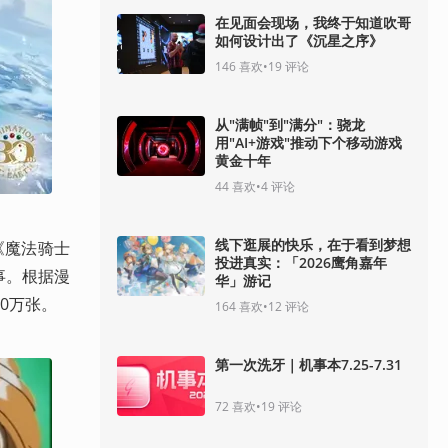
在见面会现场，我终于知道吹哥
如何设计出了《沉星之序》
146
喜欢
•
19
评论
从"满帧"到"满分"：骁龙
用"AI+游戏"推动下个移动游戏
黄金十年
44
喜欢
•
4
评论
线下逛展的快乐，在于看到梦想
《魔法骑士
投进真实：「2026鹰角嘉年
事。根据漫
华」游记
0万张。
164
喜欢
•
12
评论
第一次洗牙｜机事本7.25-7.31
72
喜欢
•
19
评论