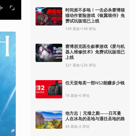
时间差不多咯！一击必杀赛博猫
猫动作冒险游戏《银翼喵侍》免
费试玩版现已上线
199
喜欢
•
148
评论
赛博朋克医生叙事游戏《爱与机
器人维修技术》免费试玩版现已
上线
321
喜欢
•
226
评论
任天堂每卖一部NS2能赚多少钱
16
喜欢
•
0
评论
他方志 | 无墙之殿——日耳曼
人在冰岛的圣地与通往圣地的路
44
喜欢
•
2
评论