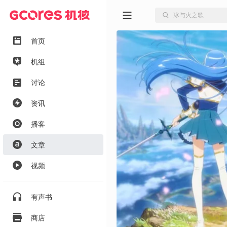
首页
机组
讨论
资讯
播客
文章
视频
有声书
商店