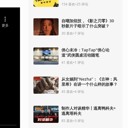
154
喜欢
•
25
评论
自嘲加炫技，《影之刃零》30
秒新片子暗示了什么突破？
30
喜欢
•
7
评论
侠心未冷：TapTap"侠心论
道"武侠圆桌活动随笔
41
喜欢
•
1
评论
从女娲到“Nezha”：《古神：风
里希》在讲一个什么样的故事？
45
喜欢
•
4
评论
制作人对谈精华丨逃离鸭科夫×
逃离塔科夫
85
喜欢
•
3
评论