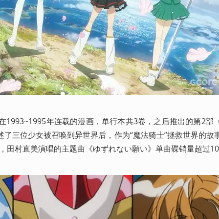
在1993~1995年连载的漫画，单行本共3卷，之后推出的第2部
述了三位少女被召唤到异世界后，作为“魔法骑士”拯救世界的故
播出，田村直美演唱的主题曲《ゆずれない願い》单曲碟销量超过10