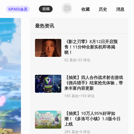
收藏
历史
消息
GPASS会员
最热资讯
《影之刃零》8月12日开启预
售！11分钟全新实机即将揭
晓！
92
喜欢
•
33
评论
【抽奖】四人合作战术射击游戏
《佣兵猎手》结束抢先体验，带
来丰富内容更新
185
喜欢
•
159
评论
【抽奖】10万人95%好评如
潮！《多洛可小镇》1.0版今日
上线
285
喜欢
•
8
评论