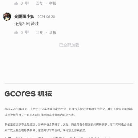
・
0
回复
举报
光阴而小妖
・
2024-06-20
还是2d可爱哇
・
0
回复
举报
已全部加载
机核从2010年开始一直致力于分享游戏玩家的生活，以及深入探讨游戏相关的文化。我们开发原创的播客
以及视频节目，一直在不断寻找民间高质量的内容创作者。
我们坚信游戏不止是游戏，游戏中包含的科学，文化，历史等各个层面的知识和故事，它们同时也会辐射
到二次元甚至电影的领域，这些内容非常值得分享给热爱游戏的您。