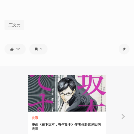
二次元
12
1
资讯
资讯
漫画《在下坂本，有何贵干》作者佐野菜见因病
《孤独的美
去世