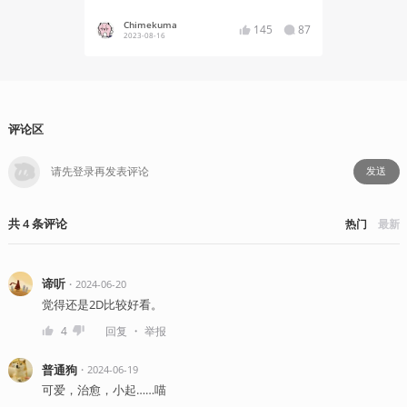
Chimekuma
Chime
145
87
2023-08-16
2021-06
评论区
发送
共
4
条
评论
热门
最新
谛听
・
2024-06-20
觉得还是2D比较好看。
・
4
回复
举报
普通狗
・
2024-06-19
可爱，治愈，小起……喵