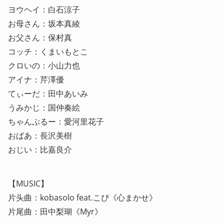
ヨウヘイ：白石涼子

お母さん：坂本真綾

お父さん：保村真

コッチ：くまいもとこ

クロいの：小山力也

アイナ：芹澤優

てぃーだ：田中あいみ

うみかじ：国仲奏絵

ちゃんぷるー：愛河里花子

おばあ：長沢美樹

おじい：比嘉良介
【MUSIC】

片头曲：kobasolo feat.こぴ《心まかせ》

片尾曲：田中梨瑚《Myr》 