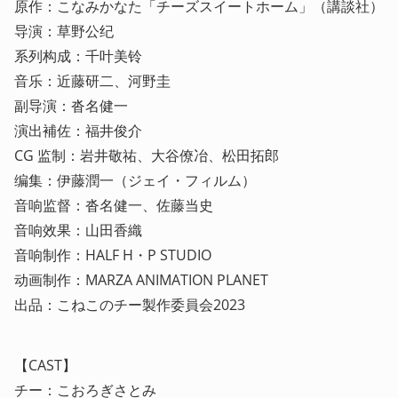
原作：こなみかなた「チーズスイートホーム」（講談社）

导演：草野公纪

系列构成：千叶美铃

音乐：近藤研二、河野圭

副导演：沓名健一

演出補佐：福井俊介

CG 监制：岩井敬祐、大谷僚冶、松田拓郎

编集：伊藤潤一（ジェイ・フィルム）

音响监督：沓名健一、佐藤当史

音响效果：山田香織

音响制作：HALF H・P STUDIO

动画制作：MARZA ANIMATION PLANET

出品：こねこのチー製作委員会2023
【CAST】

チー：こおろぎさとみ
