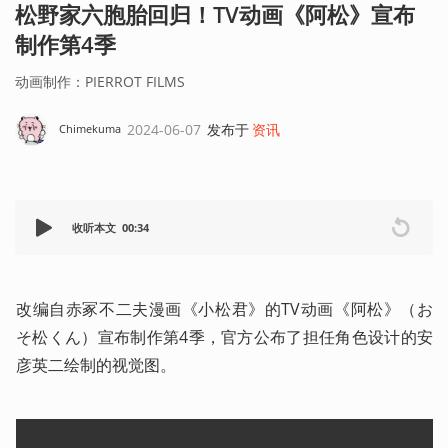
松野家六胞胎回归！TV动画《阿松》宣布
制作第4季
动画制作：PIERROT FILMS
2024-06-07
发布于
资讯
Chimekuma
收听本文
00:34
改编自赤冢不二夫漫画《小松君》的TV动画《阿松》（お
そ松くん）宣布制作第4季，官方公布了担任角色设计的安
彦英二绘制的视觉图。