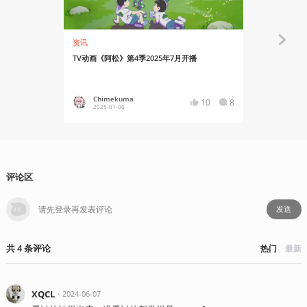
资讯
资讯
TV动画《阿松》第4季2025年7月开播
Snow M
Chimekuma
Chime
10
8
2025-01-06
2022-02
评论区
发送
共
4
条
评论
热门
最新
XQCL
・
2024-06-07