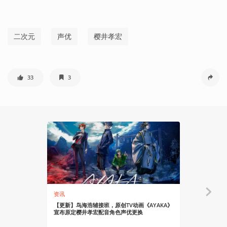
二次元
声优
樱井孝宏
33
3
资讯
资讯
【更新】鸟海浩辅接班，原创TV动画《AYAKA》
《怪化猫》
宣布原定樱井孝宏配音角色声优更换