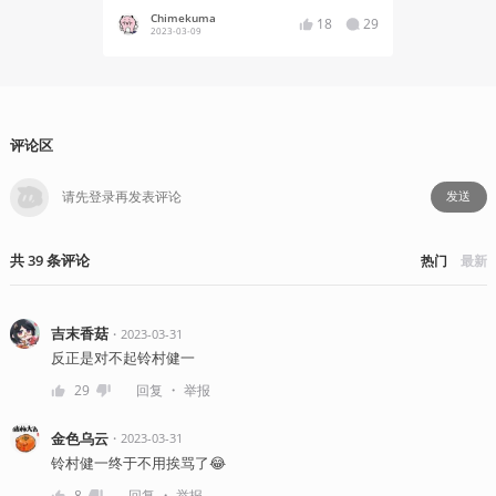
Chimekuma
Chime
18
29
2023-03-09
2023-02
评论区
发送
共
39
条
评论
热门
最新
吉末香菇
・
2023-03-31
反正是对不起铃村健一
・
29
回复
举报
金色乌云
・
2023-03-31
铃村健一终于不用挨骂了😂
・
8
回复
举报