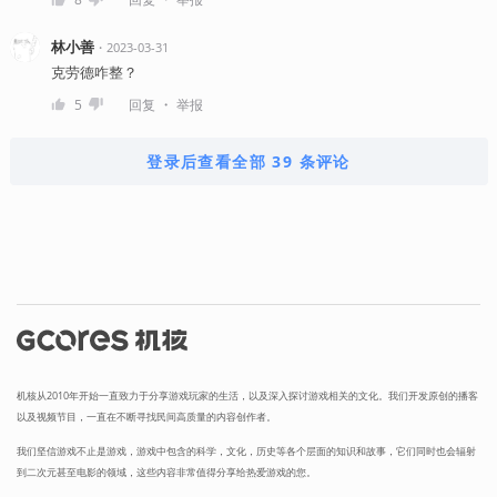
林小善
・
2023-03-31
克劳德咋整？
・
5
回复
举报
登录后查看全部 39 条评论
机核从2010年开始一直致力于分享游戏玩家的生活，以及深入探讨游戏相关的文化。我们开发原创的播客
以及视频节目，一直在不断寻找民间高质量的内容创作者。
我们坚信游戏不止是游戏，游戏中包含的科学，文化，历史等各个层面的知识和故事，它们同时也会辐射
到二次元甚至电影的领域，这些内容非常值得分享给热爱游戏的您。