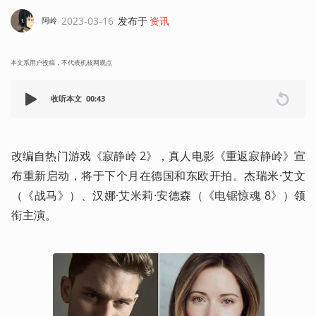
2023-03-16
发布于
资讯
阿岭
本文系用户投稿，不代表机核网观点
收听本文
00:43
改编自热门游戏《寂静岭 2》，真人电影《重返寂静岭》宣
布重新启动，将于下个月在德国和东欧开拍。杰瑞米·艾文
（《战马》）、汉娜·艾米莉·安德森（《电锯惊魂 8》）领
衔主演。