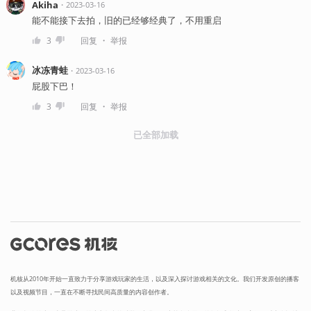
Akiha
・
2023-03-16
能不能接下去拍，旧的已经够经典了，不用重启
・
3
回复
举报
冰冻青蛙
・
2023-03-16
屁股下巴！
・
3
回复
举报
已全部加载
机核从2010年开始一直致力于分享游戏玩家的生活，以及深入探讨游戏相关的文化。我们开发原创的播客
以及视频节目，一直在不断寻找民间高质量的内容创作者。