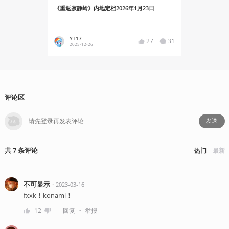
《重返寂静岭》内地定档2026年1月23日
基于《寂静
布最新预告
YT17
YT17
27
31
2025-12-26
2025-11
评论区
发送
共
7
条
评论
热门
最新
不可显示
・
2023-03-16
fxxk！konami！
・
12
回复
举报