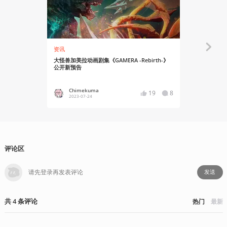
资讯
资讯
大怪兽加美拉动画剧集《GAMERA -Rebirth-》
Netfli
公开新预告
布
Chimekuma
Chime
19
8
2023-07-24
2024-08
评论区
发送
共
4
条
评论
热门
最新