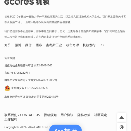
机核从2010年开始一直致力于分享游戏玩家的生活，以及深入探讨游戏相关的文化。我们开发原创的播客
以及视频节目，一直在不断寻找民间高质量的内容创作者。
我们坚信游戏不止是游戏，游戏中包含的科学，文化，历史等各个层面的知识和故事，它们同时也会辐射
到二次元甚至电影的领域，这些内容非常值得分享给热爱游戏的您。
知乎
微博
微信
播客
吉考斯工业
核市奇谭
机核发行
RSS
营业执照
增值电信业务经营许可证 京B2-20191060
京ICP备17068232号-1
网络文化经营许可证京网文[2024]1733-082号
京公网安备 11010502036937号
出版物经营许可证 新出发京零字第朝260115号
联系我们 / CONTACT US
投稿须知
用户协议
隐私政策
社区规定
工作招聘
Copyright © 2009 - 2024 GAMECORES. All Rights Reserved
App内打开