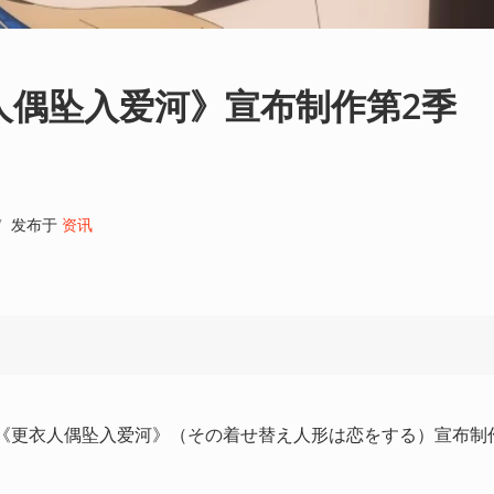
人偶坠入爱河》宣布制作第2季
7
发布于
资讯
画《更衣人偶坠入爱河》（その着せ替え人形は恋をする）宣布制