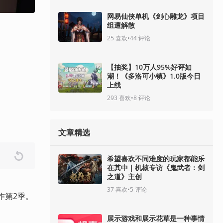
网易仙侠单机《剑心雕龙》项目
组遭解散
25
喜欢
•
44
评论
【抽奖】10万人95%好评如
潮！《多洛可小镇》1.0版今日
上线
293
喜欢
•
8
评论
文章精选
希望喜欢不同难度的玩家都能乐
在其中｜机核专访《鬼武者：剑
之道》主创
37
喜欢
•
5
评论
作第2季。
展示游戏和展示花草是一种事情