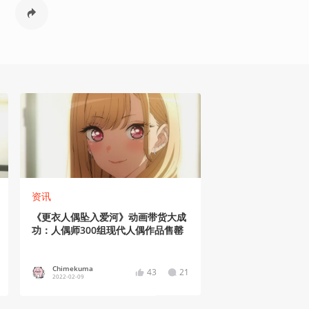
资讯
《更衣人偶坠入爱河》动画带货大成
功：人偶师300组现代人偶作品售罄
Chimekuma
43
21
2022-02-09