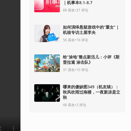
｜机事本8.1-8.7
88
喜欢
•
21
评论
如何演绎悬疑游戏中的“重女”｜
机核专访土屋李央
56
喜欢
•
16
评论
给“涂地”整点新活儿：小评《斯
普拉遁 涂击队》
31
喜欢
•
10
评论
哪来的傻缺图349（机友续）：
秋风吹雨过南楼，一夜新凉是立
秋
48
喜欢
•
2
评论