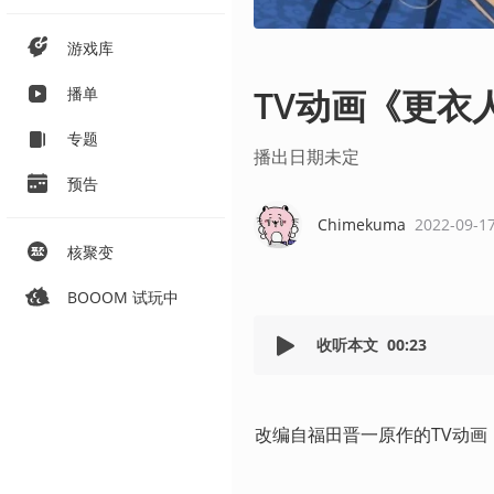
游戏库
TV动画《更衣
播单
专题
播出日期未定
预告
Chimekuma
2022-09-1
核聚变
BOOOM 试玩中
收听本文
00:23
改编自福田晋一原作的TV动