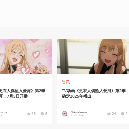
资讯
《更衣人偶坠入爱河》第2季
TV动画《更衣人偶坠入爱河》第2季
开，7月5日开播
确定2025年播出
kuma
Chimekuma
18
8
24
5
-30
2024-12-20