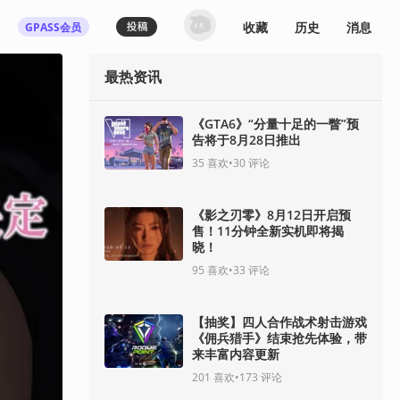
收藏
历史
消息
GPASS会员
最热资讯
《GTA6》“分量十足的一瞥”预
告将于8月28日推出
35
喜欢
•
30
评论
《影之刃零》8月12日开启预
售！11分钟全新实机即将揭
晓！
95
喜欢
•
33
评论
【抽奖】四人合作战术射击游戏
《佣兵猎手》结束抢先体验，带
来丰富内容更新
201
喜欢
•
173
评论