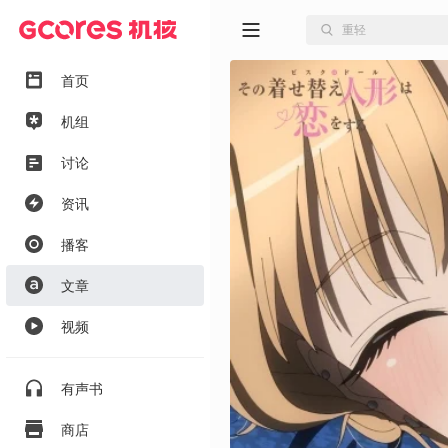
首页
机组
讨论
资讯
播客
文章
视频
有声书
商店