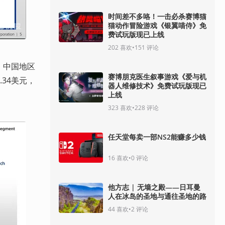
时间差不多咯！一击必杀赛博猫
猫动作冒险游戏《银翼喵侍》免
费试玩版现已上线
202
喜欢
•
151
评论
，中国地区
赛博朋克医生叙事游戏《爱与机
.34美元，
器人维修技术》免费试玩版现已
上线
323
喜欢
•
228
评论
任天堂每卖一部NS2能赚多少钱
16
喜欢
•
0
评论
他方志 | 无墙之殿——日耳曼
人在冰岛的圣地与通往圣地的路
44
喜欢
•
2
评论