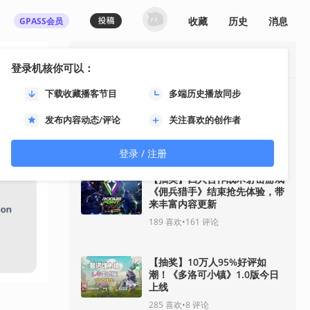
收藏
历史
消息
GPASS会员
最热资讯
登录机核你可以：
下载收藏播客节目
多端历史播放同步
《影之刃零》8月12日开启预
售！11分钟全新实机即将揭
发布内容动态/评论
关注喜欢的创作者
晓！
93
喜欢
•
33
评论
登录 / 注册
【抽奖】四人合作战术射击游戏
《佣兵猎手》结束抢先体验，带
来丰富内容更新
189
喜欢
•
161
评论
【抽奖】10万人95%好评如
潮！《多洛可小镇》1.0版今日
上线
285
喜欢
•
8
评论