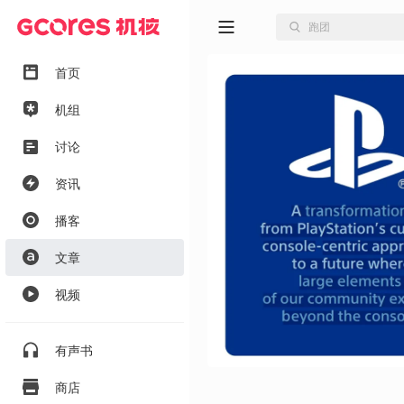
首页
机组
讨论
资讯
播客
文章
视频
有声书
商店