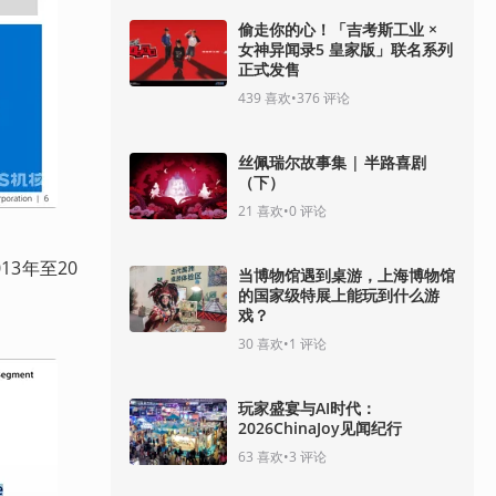
偷走你的心！「吉考斯工业 ×
女神异闻录5 皇家版」联名系列
正式发售
439
喜欢
•
376
评论
丝佩瑞尔故事集 | 半路喜剧
（下）
21
喜欢
•
0
评论
013年至20
当博物馆遇到桌游，上海博物馆
的国家级特展上能玩到什么游
戏？
30
喜欢
•
1
评论
玩家盛宴与AI时代：
2026ChinaJoy见闻纪行
63
喜欢
•
3
评论