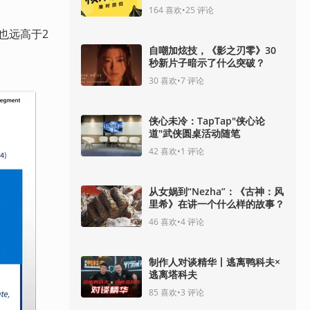
164
喜欢
•
25
评论
度也远高于2
自嘲加炫技，《影之刃零》30
秒新片子暗示了什么突破？
30
喜欢
•
7
评论
侠心未冷：TapTap"侠心论
道"武侠圆桌活动随笔
42
喜欢
•
1
评论
从女娲到“Nezha”：《古神：风
里希》在讲一个什么样的故事？
46
喜欢
•
4
评论
制作人对谈精华丨逃离鸭科夫×
逃离塔科夫
85
喜欢
•
3
评论