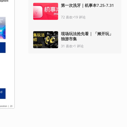
第一次洗牙｜机事本7.25-7.31
72
喜欢
•
19
评论
现场玩法抢先看 | 「摊开玩」
独游市集
31
喜欢
•
1
评论