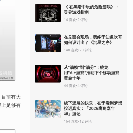
《 在黑暗中玩的危险游戏》：
灵异游戏指南
14
喜欢
•
2
评论
在见面会现场，我终于知道吹哥
如何设计出了《沉星之序》
148
喜欢
•
20
评论
从"满帧"到"满分"：骁龙
用"AI+游戏"推动下个移动游戏
黄金十年
44
喜欢
•
4
评论
示，目前有大
线下逛展的快乐，在于看到梦想
内容上足够有
投进真实：「2026鹰角嘉年
华」游记
164
喜欢
•
12
评论