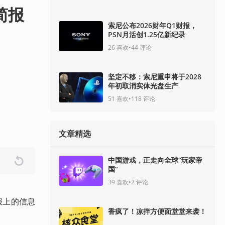
简报
索尼公布2026财年Q1财报，
PSN月活创1.25亿新纪录
26
喜欢
•
44
评论
坚定不移：索尼重申将于2028
年初取消实体光盘生产
51
喜欢
•
118
评论
文章精选
中国游戏，正走向全球“玩家帝
国”
39
喜欢
•
2
评论
报上的信息
香疯了！凉拌方便面堂堂来袭！