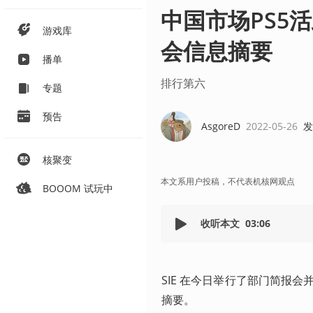
中国市场PS5
游戏库
会信息摘要
播单
排行第六
专题
预告
AsgoreD
2022-05-26
发
核聚变
本文系用户投稿，不代表机核网观点
BOOOM 试玩中
收听本文
03:06
SIE 在今日举行了部门简报
摘要。